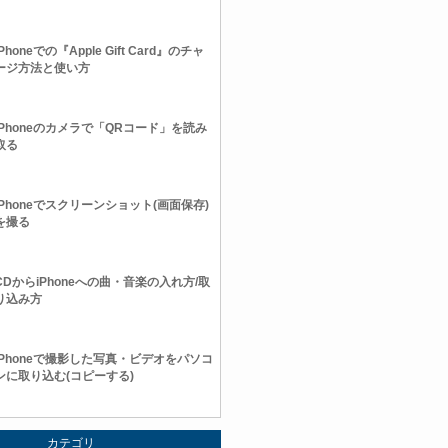
iPhoneでの『Apple Gift Card』のチャ
ージ方法と使い方
iPhoneのカメラで「QRコード」を読み
取る
iPhoneでスクリーンショット(画面保存)
を撮る
CDからiPhoneへの曲・音楽の入れ方/取
り込み方
iPhoneで撮影した写真・ビデオをパソコ
ンに取り込む(コピーする)
カテゴリ