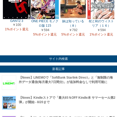
GANTZ 3
ONE PIECE モノク
妹は知っている
杖と剣のウィスト
￥100
ロ版 115
（８）
リア（１６）
1%ポイント還元
￥594
￥792
￥594
5%ポイント還元
5%ポイント還元
1%ポイント還元
サイト内検索
新着記事
【News】LINEMOで「SoftBank Starlink Direct」と「無制限の海
外データ通信(毎月最大7日間分)」が追加料金なしで利用可能に
【News】Kindleストアで「最大65％OFF Kindle本 サマーセール第2
弾」が開始 - 8/20まで