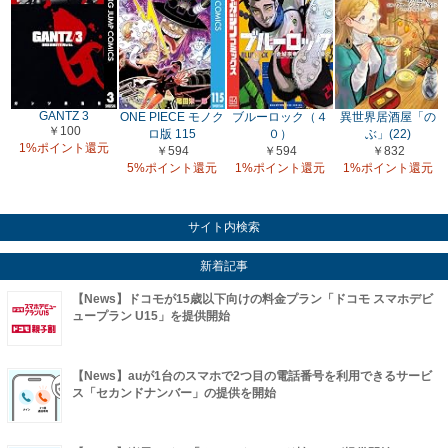
GANTZ 3
ONE PIECE モノク
ブルーロック（４
異世界居酒屋「の
￥100
ロ版 115
０）
ぶ」(22)
1%ポイント還元
￥594
￥594
￥832
5%ポイント還元
1%ポイント還元
1%ポイント還元
サイト内検索
新着記事
【News】ドコモが15歳以下向けの料金プラン「ドコモ スマホデビ
ュープラン U15」を提供開始
【News】auが1台のスマホで2つ目の電話番号を利用できるサービ
ス「セカンドナンバー」の提供を開始