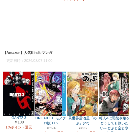
【Amazon】人気Kindleマンガ
更新日時：2026/08/07 11:00
GANTZ 3
ONE PIECE モノク
異世界居酒屋「の
町人Aは悪役令嬢を
￥100
ロ版 115
ぶ」(22)
どうしても救いた
1%ポイント還元
￥594
￥832
い～どぶと空と氷