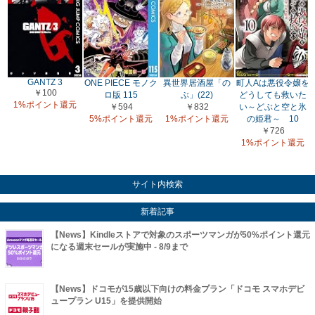
GANTZ 3
ONE PIECE モノク
異世界居酒屋「の
町人Aは悪役令嬢を
￥100
ロ版 115
ぶ」(22)
どうしても救いた
1%ポイント還元
￥594
￥832
い～どぶと空と氷
5%ポイント還元
1%ポイント還元
の姫君～ 10
￥726
1%ポイント還元
サイト内検索
新着記事
【News】Kindleストアで対象のスポーツマンガが50%ポイント還元
になる週末セールが実施中 - 8/9まで
【News】ドコモが15歳以下向けの料金プラン「ドコモ スマホデビ
ュープラン U15」を提供開始