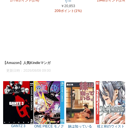
1778ポイント(1%)
1948ポイント(1%)
リー
￥20,853
209ポイント(1%)
【Amazon】人気Kindleマンガ
更新日時：2026/08/08 09:00
GANTZ 3
ONE PIECE モノク
妹は知っている
杖と剣のウィスト