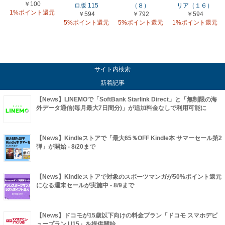
￥100
ロ版 115
（８）
リア（１６）
1%ポイント還元
￥594
￥792
￥594
5%ポイント還元
5%ポイント還元
1%ポイント還元
サイト内検索
新着記事
【News】LINEMOで「SoftBank Starlink Direct」と「無制限の海
外データ通信(毎月最大7日間分)」が追加料金なしで利用可能に
【News】Kindleストアで「最大65％OFF Kindle本 サマーセール第2
弾」が開始 - 8/20まで
【News】Kindleストアで対象のスポーツマンガが50%ポイント還元
になる週末セールが実施中 - 8/9まで
【News】ドコモが15歳以下向けの料金プラン「ドコモ スマホデビ
ュープラン U15」を提供開始