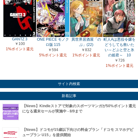
GANTZ 3
ONE PIECE モノク
異世界居酒屋「の
町人Aは悪役令嬢を
￥100
ロ版 115
ぶ」(22)
どうしても救いた
1%ポイント還元
￥594
￥832
い～どぶと空と氷
5%ポイント還元
1%ポイント還元
の姫君～ 10
￥726
1%ポイント還元
サイト内検索
新着記事
【News】Kindleストアで対象のスポーツマンガが50%ポイント還元
になる週末セールが実施中 - 8/9まで
【News】ドコモが15歳以下向けの料金プラン「ドコモ スマホデビ
ュープラン U15」を提供開始