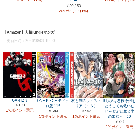
リー
￥20,853
209ポイント(1%)
【Amazon】人気Kindleマンガ
更新日時：2026/08/09 19:00
GANTZ 3
ONE PIECE モノク
杖と剣のウィスト
町人Aは悪役令嬢を
￥100
ロ版 115
リア（１６）
どうしても救いた
1%ポイント還元
￥594
￥594
い～どぶと空と氷
5%ポイント還元
1%ポイント還元
の姫君～ 10
￥726
1%ポイント還元