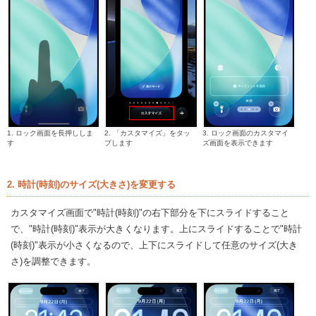
1. ロック画面を長押ししま
2. 「カスタマイズ」をタッ
3. ロック画面のカスタマイ
す
プします
ズ画面を表示できます
2. 時計(時刻)のサイズ(大きさ)を変更する
カスタマイズ画面で"時計(時刻)"の右下部分を下にスライドすること
で、"時計(時刻)"表示が大きくなります。上にスライドすることで"時計
(時刻)"表示が小さくなるので、上下にスライドして任意のサイズ(大き
さ)を調整できます。