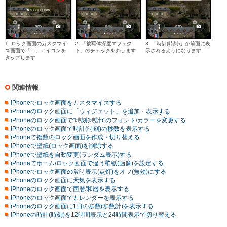
1. ロック画面のカスタマイ
2. 「被写体深度エフェク
3. 「時計(時刻)」が前面に表
ズ画面で「…」アイコンを
ト」のチェックを外します
示されるようになります
タップします
関連情報
iPhoneでロック画面をカスタマイズする
iPhoneのロック画面に「ウィジェット」を追加・表示する
iPhoneのロック画面で"時刻(時計)"のフォント/カラーを変更する
iPhoneのロック画面で時計(時刻)の秒数を表示する
iPhoneで複数のロック画面を作成・切り替える
iPhoneで壁紙(ロック画面)を削除する
iPhoneで壁紙を自動変更(ランダム表示)する
iPhoneでホーム/ロック画面で違う壁紙(画像)を設定する
iPhoneでロック画面の常時表示(点灯)をオフ(無効)にする
iPhoneのロック画面に天気を表示する
iPhoneのロック画面で西暦/和暦を表示する
iPhoneのロック画面でカレンダーを表示する
iPhoneのロック画面に1日の歩数(歩数計)を表示する
iPhoneの時計(時刻)を12時間表示と24時間表示で切り替える