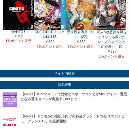
GANTZ 3
ONE PIECE モノク
異世界居酒屋「の
町人Aは悪役令嬢を
￥100
ロ版 115
ぶ」(22)
どうしても救いた
1%ポイント還元
￥594
￥832
い～どぶと空と氷
5%ポイント還元
1%ポイント還元
の姫君～ 10
￥726
1%ポイント還元
サイト内検索
新着記事
【News】Kindleストアで対象のスポーツマンガが50%ポイント還元
になる週末セールが実施中 - 8/9まで
【News】ドコモが15歳以下向けの料金プラン「ドコモ スマホデビ
ュープラン U15」を提供開始