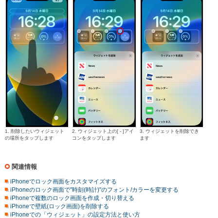
1. 削除したいウィジェット
2. ウィジェット上の[ - ]アイ
3. ウィジェットを削除でき
の場所をタップします
コンをタップします
ます
関連情報
iPhoneでロック画面をカスタマイズする
iPhoneのロック画面で"時刻(時計)"のフォント/カラーを変更する
iPhoneで複数のロック画面を作成・切り替える
iPhoneで壁紙(ロック画面)を削除する
iPhoneでの「ウィジェット」の設定方法と使い方