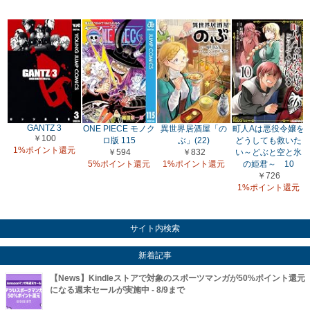
GANTZ 3
ONE PIECE モノク
異世界居酒屋「の
町人Aは悪役令嬢を
￥100
ロ版 115
ぶ」(22)
どうしても救いた
1%ポイント還元
￥594
￥832
い～どぶと空と氷
5%ポイント還元
1%ポイント還元
の姫君～ 10
￥726
1%ポイント還元
サイト内検索
新着記事
【News】Kindleストアで対象のスポーツマンガが50%ポイント還元
になる週末セールが実施中 - 8/9まで