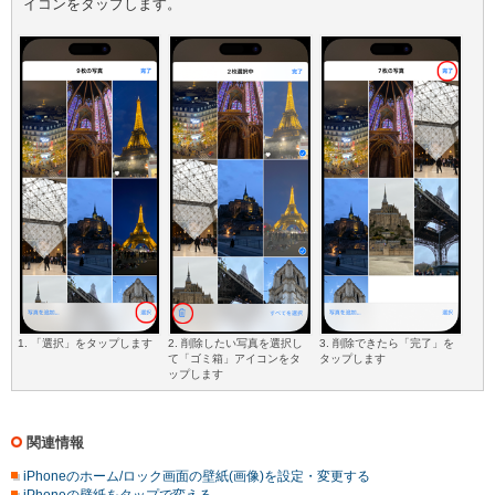
イコンをタップします。
1. 「選択」をタップします
2. 削除したい写真を選択し
3. 削除できたら「完了」を
て「ゴミ箱」アイコンをタ
タップします
ップします
関連情報
iPhoneのホーム/ロック画面の壁紙(画像)を設定・変更する