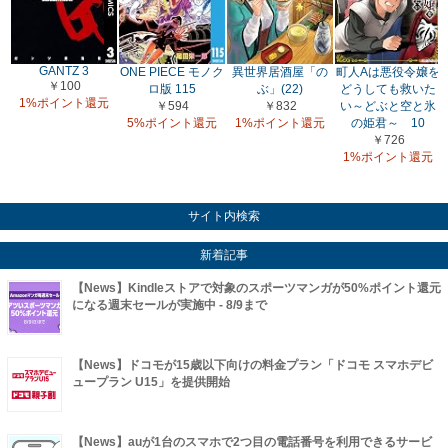
GANTZ 3
ONE PIECE モノク
異世界居酒屋「の
町人Aは悪役令嬢を
￥100
ロ版 115
ぶ」(22)
どうしても救いた
1%ポイント還元
￥594
￥832
い～どぶと空と氷
5%ポイント還元
1%ポイント還元
の姫君～ 10
￥726
1%ポイント還元
サイト内検索
新着記事
【News】Kindleストアで対象のスポーツマンガが50%ポイント還元
になる週末セールが実施中 - 8/9まで
【News】ドコモが15歳以下向けの料金プラン「ドコモ スマホデビ
ュープラン U15」を提供開始
【News】auが1台のスマホで2つ目の電話番号を利用できるサービ