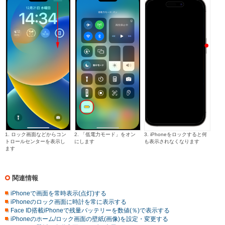
1. ロック画面などからコン
2. 「低電力モード」をオン
3. iPhoneをロックすると何
トロールセンターを表示し
にします
も表示されなくなります
ます
関連情報
iPhoneで画面を常時表示(点灯)する
iPhoneのロック画面に時計を常に表示する
Face ID搭載iPhoneで残量バッテリーを数値(％)で表示する
iPhoneのホーム/ロック画面の壁紙(画像)を設定・変更する