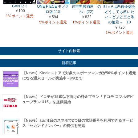
GANTZ 3
ONE PIECE モノク
異世界居酒屋「の
町人Aは悪役令嬢を
￥100
ロ版 115
ぶ」(22)
どうしても救いた
1%ポイント還元
￥594
￥832
い～どぶと空と氷
5%ポイント還元
1%ポイント還元
の姫君～ 10
￥726
1%ポイント還元
サイト内検索
新着記事
【News】Kindleストアで対象のスポーツマンガが50%ポイント還元
になる週末セールが実施中 - 8/9まで
【News】ドコモが15歳以下向けの料金プラン「ドコモ スマホデビ
ュープラン U15」を提供開始
【News】auが1台のスマホで2つ目の電話番号を利用できるサービ
ス「セカンドナンバー」の提供を開始