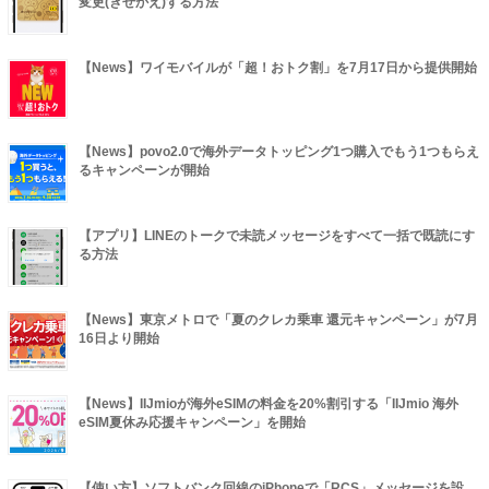
変更(きせかえ)する方法
【News】ワイモバイルが「超！おトク割」を7月17日から提供開始
【News】povo2.0で海外データトッピング1つ購入でもう1つもらえ
るキャンペーンが開始
【アプリ】LINEのトークで未読メッセージをすべて一括で既読にす
る方法
【News】東京メトロで「夏のクレカ乗車 還元キャンペーン」が7月
16日より開始
【News】IIJmioが海外eSIMの料金を20%割引する「IIJmio 海外
eSIM夏休み応援キャンペーン」を開始
【使い方】ソフトバンク回線のiPhoneで「RCS」メッセージを設