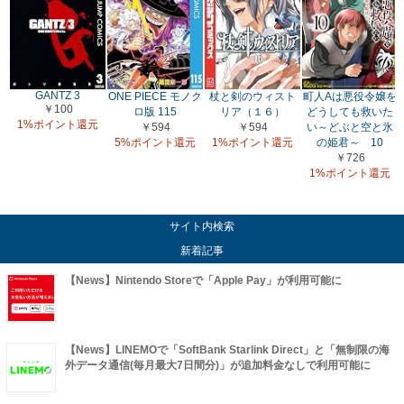
GANTZ 3
ONE PIECE モノク
杖と剣のウィスト
町人Aは悪役令嬢を
￥100
ロ版 115
リア（１６）
どうしても救いた
1%ポイント還元
￥594
￥594
い～どぶと空と氷
5%ポイント還元
1%ポイント還元
の姫君～ 10
￥726
1%ポイント還元
サイト内検索
新着記事
【News】Nintendo Storeで「Apple Pay」が利用可能に
【News】LINEMOで「SoftBank Starlink Direct」と「無制限の海
外データ通信(毎月最大7日間分)」が追加料金なしで利用可能に