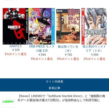
GANTZ 3
ONE PIECE モノク
妹は知っている
杖と剣のウィスト
￥100
ロ版 115
（８）
リア（１６）
1%ポイント還元
￥594
￥792
￥594
5%ポイント還元
5%ポイント還元
1%ポイント還元
サイト内検索
新着記事
【News】LINEMOで「SoftBank Starlink Direct」と「無制限の海
外データ通信(毎月最大7日間分)」が追加料金なしで利用可能に