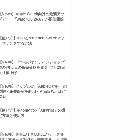
 ホワイト
フリー
【News】Apple Watch向けの最新アッ
349
プデート『watchOS 26.6』が配信開始
ポイント
%)
【使い方】iPadとNintendo Switch 2で
テザリングする方法
【News】ドコモがオンラインショップ
でのiPhoneの販売価格を変更 - 7月28日
より値上げ
【News】アップルが「AppleCare+」の
盗難・紛失保証をiPadとApple Watchに
拡大
【使い方】iPhoneでの「AirPrint」の設
定方法と使い方
０）
もっと見る
【News】U-NEXT MOBILEがデータ容
量を20GBから30GBへ増量する「ギガ増