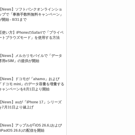
【News】ソフトバンクオンラインショ
ップで「事務手数料無料キャンペーン」
が開始 - 8/31まで
【使い方】iPhoneのSafariで「プライベ
ートブラウズモード」を使用する方法
【News】メルカリモバイルで「データ
専用eSIM」の提供が開始
【News】ドコモが「ahamo」および
「ドコモ mini」のデータ容量を増量する
キャンペーンを8月1日より開始
【News】auが「iPhone 17」シリーズ
を7月31日より値上げ
済み品】
【News】アップルが｢iOS 26.6｣および
もっと見る
iPhone
｢iPadOS 26.6｣の配信を開始
2世代）