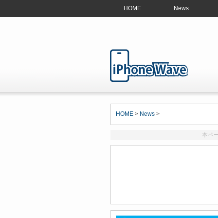
HOME
News
HOME
>
News
>
本ペ