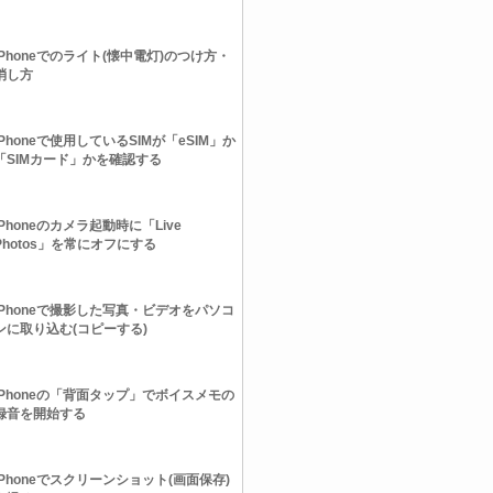
iPhoneでのライト(懐中電灯)のつけ方・
消し方
iPhoneで使用しているSIMが「eSIM」か
「SIMカード」かを確認する
iPhoneのカメラ起動時に「Live
Photos」を常にオフにする
iPhoneで撮影した写真・ビデオをパソコ
ンに取り込む(コピーする)
iPhoneの「背面タップ」でボイスメモの
録音を開始する
iPhoneでスクリーンショット(画面保存)