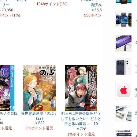
1948ポイント(1%)
64GB
リー
備済み品)
SIM
￥20,856
￥55,555
￥15,
ポイント(1%)
556ポイント(1%)
153
(1
E モノクロ版
異世界居酒屋「のぶ」
町人Aは悪役令嬢をどう
ブルーロック（４
5
(22)
しても救いたい～どぶと
￥594
94
￥832
空と氷の姫君～ 10
1%ポイント還元
ント還元
1%ポイント還元
￥726
1%ポイント還元