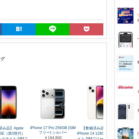
ング
iPhone 17 Pro 256GB (SIM
み品】Apple
【整備済み品】 Apple
【整備
フリー) シルバー
Apple 
e SE（第3世代）
iPhone 14 128GB スターラ
￥194,800
SE（第
ミッドナイト SIMフ
イト SIMフリー 5G対応 (整