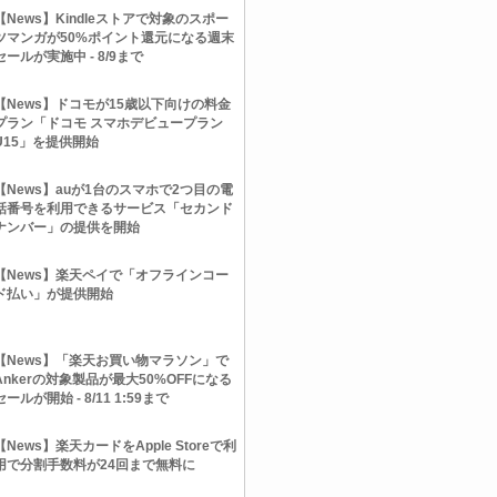
【News】Kindleストアで対象のスポー
ツマンガが50%ポイント還元になる週末
セールが実施中 - 8/9まで
【News】ドコモが15歳以下向けの料金
プラン「ドコモ スマホデビュープラン
U15」を提供開始
【News】auが1台のスマホで2つ目の電
話番号を利用できるサービス「セカンド
ナンバー」の提供を開始
【News】楽天ペイで「オフラインコー
ド払い」が提供開始
【News】「楽天お買い物マラソン」で
Ankerの対象製品が最大50%OFFになる
セールが開始 - 8/11 1:59まで
【News】楽天カードをApple Storeで利
用で分割手数料が24回まで無料に