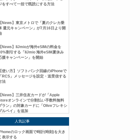
ジをすべて一括で既読にする方法
【News】東京メトロで「夏のクレカ乗
車 還元キャンペーン」が7月16日より開
始
【News】IIJmioが海外eSIMの料金を
20%割引する「IIJmio 海外eSIM夏休み
応援キャンペーン」を開始
【使い方】ソフトバンク回線のiPhoneで
「RCS」メッセージを設定・送受信する
方法
【News】三井住友カードが「Apple
Storeオンラインで分割払い手数料無料
プラン」の対象カードに「Oliveフレキシ
ブルペイ」を追加
人気記事
iPhoneのロック画面で時計(時刻)を大き
く表示する