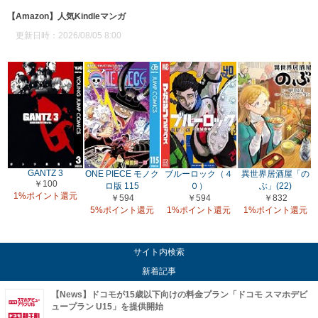
【Amazon】人気Kindleマンガ
更新日時：2026/08/05 8:00
GANTZ 3
ONE PIECE モノク
ブルーロック（４
異世界居酒屋「の
￥100
ロ版 115
０）
ぶ」(22)
1%ポイント還元
￥594
￥594
￥832
5%ポイント還元
1%ポイント還元
1%ポイント還元
サイト内検索
新着記事
【News】ドコモが15歳以下向けの料金プラン「ドコモ スマホデビ
ュープラン U15」を提供開始