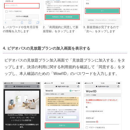
1. パスワードや生年月日等
2. 「利用規約に同意して新
3. 新規登録が完了するので
の情報を入力します
規登録」をタップします
「次へ」をタップします
4. ビデオパスの見放題プランの加入画面を表示する
ビデオパスの見放題プラン加入画面で「見放題プランに加入する」をタ
ップします。決済の利用に関する利用規約を確認して「同意する」をタ
ップし、本人確認のための「Wow!ID」のパスワードを入力します。