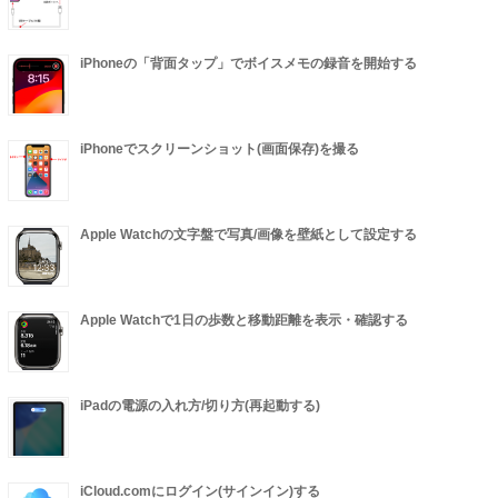
iPhoneの「背面タップ」でボイスメモの録音を開始する
iPhoneでスクリーンショット(画面保存)を撮る
Apple Watchの文字盤で写真/画像を壁紙として設定する
Apple Watchで1日の歩数と移動距離を表示・確認する
iPadの電源の入れ方/切り方(再起動する)
iCloud.comにログイン(サインイン)する