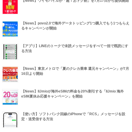
【News】ワイモバイルが「超！おトク割」を7月17日から提供開始
【News】povo2.0で海外データトッピング1つ購入でもう1つもらえ
るキャンペーンが開始
【アプリ】LINEのトークで未読メッセージをすべて一括で既読にす
る方法
【News】東京メトロで「夏のクレカ乗車 還元キャンペーン」が7月
16日より開始
【News】IIJmioが海外eSIMの料金を20%割引する「IIJmio 海外
eSIM夏休み応援キャンペーン」を開始
【使い方】ソフトバンク回線のiPhoneで「RCS」メッセージを設
定・送受信する方法