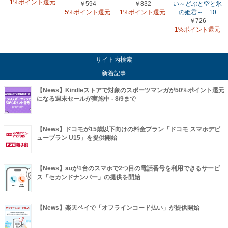
1%ポイント還元
￥594
￥832
い～どぶと空と氷
5%ポイント還元
1%ポイント還元
の姫君～ 10
￥726
1%ポイント還元
サイト内検索
新着記事
【News】Kindleストアで対象のスポーツマンガが50%ポイント還元
になる週末セールが実施中 - 8/9まで
【News】ドコモが15歳以下向けの料金プラン「ドコモ スマホデビ
ュープラン U15」を提供開始
【News】auが1台のスマホで2つ目の電話番号を利用できるサービ
ス「セカンドナンバー」の提供を開始
【News】楽天ペイで「オフラインコード払い」が提供開始