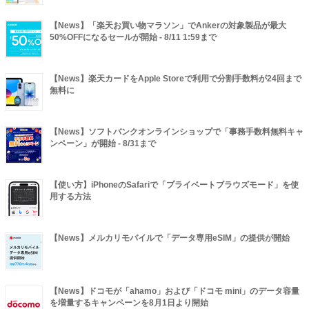
【News】「楽天お買い物マラソン」でAnkerの対象製品が最大
50%OFFになるセールが開始 - 8/11 1:59まで
【News】楽天カードをApple Storeで利用で分割手数料が24回まで
無料に
【News】ソフトバンクオンラインショップで「事務手数料無料キャ
ンペーン」が開始 - 8/31まで
【使い方】iPhoneのSafariで「プライベートブラウズモード」を使
用する方法
【News】メルカリモバイルで「データ専用eSIM」の提供が開始
【News】ドコモが「ahamo」および「ドコモ mini」のデータ容量
を増量するキャンペーンを8月1日より開始