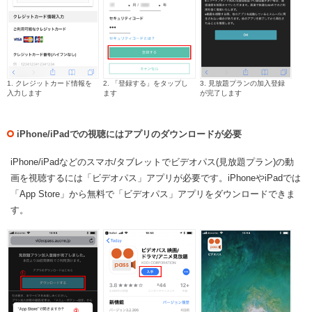
1. クレジットカード情報を
2. 「登録する」をタップし
3. 見放題プランの加入登録
入力します
ます
が完了します
iPhone/iPadでの視聴にはアプリのダウンロードが必要
iPhone/iPadなどのスマホ/タブレットでビデオパス(見放題プラン)の動
画を視聴するには「ビデオパス」アプリが必要です。iPhoneやiPadでは
「App Store」から無料で「ビデオパス」アプリをダウンロードできま
す。