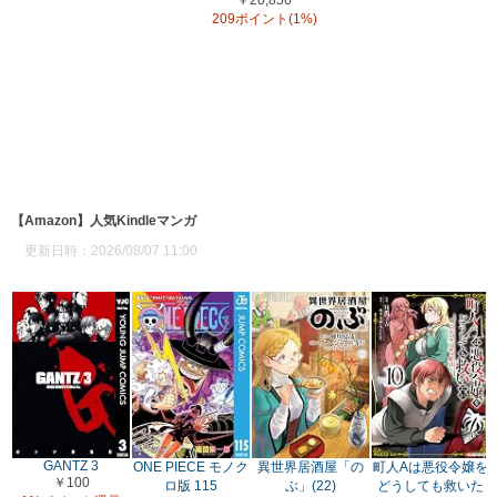
209ポイント(1%)
【Amazon】人気Kindleマンガ
更新日時：2026/08/07 11:00
GANTZ 3
ONE PIECE モノク
異世界居酒屋「の
町人Aは悪役令嬢を
￥100
ロ版 115
ぶ」(22)
どうしても救いた