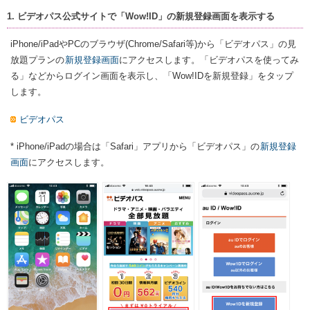
1. ビデオパス公式サイトで「Wow!ID」の新規登録画面を表示する
iPhone/iPadやPCのブラウザ(Chrome/Safari等)から「ビデオパス」の見
放題プランの
新規登録画面
にアクセスします。「ビデオパスを使ってみ
る」などからログイン画面を表示し、「Wow!IDを新規登録」をタップ
します。
ビデオパス
* iPhone/iPadの場合は「Safari」アプリから「ビデオパス」の
新規登録
画面
にアクセスします。