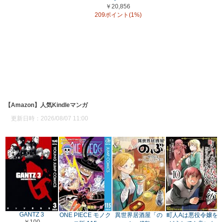
￥20,856
209ポイント(1%)
【Amazon】人気Kindleマンガ
更新日時：2026/08/07 11:00
GANTZ 3
ONE PIECE モノク
異世界居酒屋「の
町人Aは悪役令嬢を
￥100