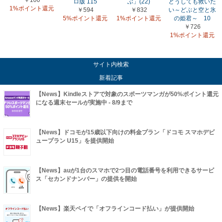
ロ版 115
ぶ」(22)
どうしても救いた
1%ポイント還元
￥594
￥832
い～どぶと空と氷
5%ポイント還元
1%ポイント還元
の姫君～ 10
￥726
1%ポイント還元
サイト内検索
新着記事
【News】Kindleストアで対象のスポーツマンガが50%ポイント還元
になる週末セールが実施中 - 8/9まで
【News】ドコモが15歳以下向けの料金プラン「ドコモ スマホデビ
ュープラン U15」を提供開始
【News】auが1台のスマホで2つ目の電話番号を利用できるサービ
ス「セカンドナンバー」の提供を開始
【News】楽天ペイで「オフラインコード払い」が提供開始