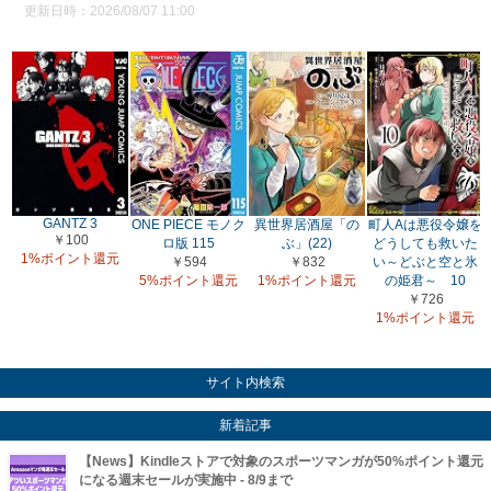
更新日時：2026/08/07 11:00
GANTZ 3
ONE PIECE モノク
異世界居酒屋「の
町人Aは悪役令嬢を
￥100
ロ版 115
ぶ」(22)
どうしても救いた
1%ポイント還元
￥594
￥832
い～どぶと空と氷
5%ポイント還元
1%ポイント還元
の姫君～ 10
￥726
1%ポイント還元
サイト内検索
新着記事
【News】Kindleストアで対象のスポーツマンガが50%ポイント還元
になる週末セールが実施中 - 8/9まで