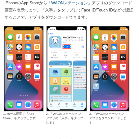
iPhoneのApp Storeから「
WAONステーション
」アプリのダウンロード
画面を表示します。「入手」をタップしてFace ID/Touch IDなどで認証
することで、アプリをダウンロードできます。
1. ホーム画面で「App
2. 「WAONステーション」
3. 「WAONステーション」
Store」をタップします
アプリの「入手」をタップ
アプリをダウンロードしま
します
す