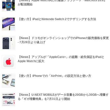
【News】Apple Watch向けの最新アップデート『watchOS 26.6』
が配信開始
【使い方】iPadとNintendo Switch 2でテザリングする方法
【News】ドコモがオンラインショップでのiPhoneの販売価格を変更
- 7月28日より値上げ
【News】アップルが「AppleCare+」の盗難・紛失保証をiPadと
Apple Watchに拡大
【使い方】iPhoneでの「AirPrint」の設定方法と使い方
【News】U-NEXT MOBILEがデータ容量を20GBから30GBへ増量す
る「ギガ増量特典」を7月31日より開始