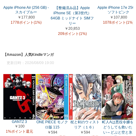
Apple iPhone Air (256 GB) -
Apple iPhone 17e 256
【整備済み品】Apple
スカイブルー
ソフトピンク
iPhone SE（第3世代）
￥177,800
￥107,800
64GB ミッドナイト SIMフ
1778ポイント(1%)
1078ポイント(1%)
リー
￥20,853
209ポイント(1%)
【Amazon】人気Kindleマンガ
更新日時：2026/08/09 19:00
GANTZ 3
ONE PIECE モノク
杖と剣のウィスト
町人Aは悪役令嬢を
￥100
ロ版 115
リア（１６）
どうしても救いた
1%ポイント還元
￥594
￥594
い～どぶと空と氷