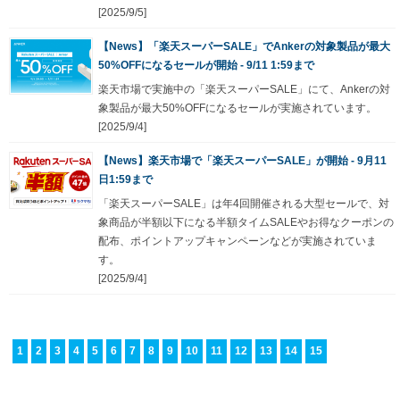
[2025/9/5]
【News】「楽天スーパーSALE」でAnkerの対象製品が最大
50%OFFになるセールが開始 - 9/11 1:59まで
楽天市場で実施中の「楽天スーパーSALE」にて、Ankerの対
象製品が最大50%OFFになるセールが実施されています。
[2025/9/4]
【News】楽天市場で「楽天スーパーSALE」が開始 - 9月11
日1:59まで
「楽天スーパーSALE」は年4回開催される大型セールで、対
象商品が半額以下になる半額タイムSALEやお得なクーポンの
配布、ポイントアップキャンペーンなどが実施されていま
す。
[2025/9/4]
1
2
3
4
5
6
7
8
9
10
11
12
13
14
15