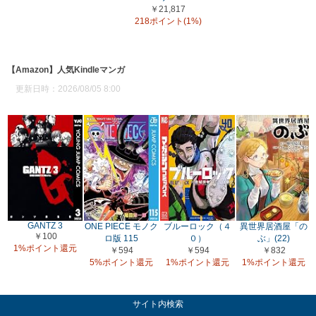
￥21,817
218ポイント(1%)
【Amazon】人気Kindleマンガ
更新日時：2026/08/05 8:00
GANTZ 3
ONE PIECE モノク
ブルーロック（４
異世界居酒屋「の
￥100
ロ版 115
０）
ぶ」(22)
1%ポイント還元
￥594
￥594
￥832
5%ポイント還元
1%ポイント還元
1%ポイント還元
サイト内検索