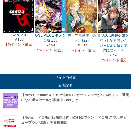
GANTZ 3
ONE PIECE モノク
異世界居酒屋「の
町人Aは悪役令嬢を
￥100
ロ版 115
ぶ」(22)
どうしても救いた
1%ポイント還元
￥594
￥832
い～どぶと空と氷
5%ポイント還元
1%ポイント還元
の姫君～ 10
￥726
1%ポイント還元
サイト内検索
新着記事
【News】Kindleストアで対象のスポーツマンガが50%ポイント還元
になる週末セールが実施中 - 8/9まで
【News】ドコモが15歳以下向けの料金プラン「ドコモ スマホデビ
ュープラン U15」を提供開始