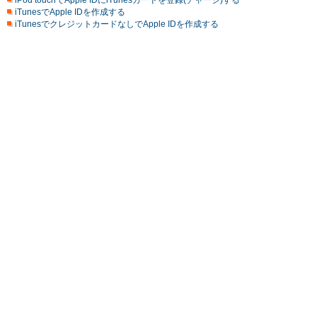
iPod touchでApple IDにiTunesカードを登録(チャージ)する
iTunesでApple IDを作成する
iTunesでクレジットカードなしでApple IDを作成する