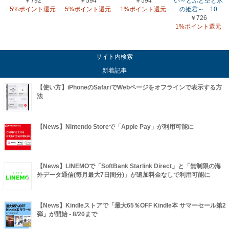
￥792
￥594
￥594
い～どぶと空と氷
5%ポイント還元
5%ポイント還元
1%ポイント還元
の姫君～ 10
￥726
1%ポイント還元
サイト内検索
新着記事
【使い方】iPhoneのSafariでWebページをオフラインで表示する方
法
【News】Nintendo Storeで「Apple Pay」が利用可能に
【News】LINEMOで「SoftBank Starlink Direct」と「無制限の海
外データ通信(毎月最大7日間分)」が追加料金なしで利用可能に
【News】Kindleストアで「最大65％OFF Kindle本 サマーセール第2
弾」が開始 - 8/20まで