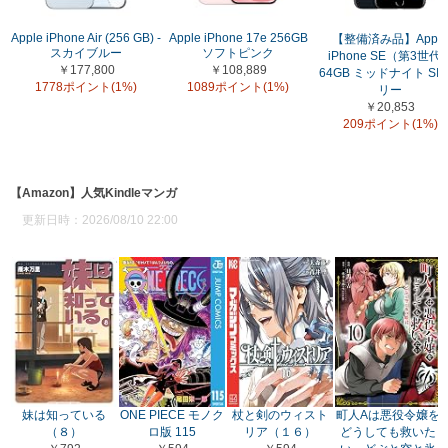
Apple iPhone Air (256 GB) -
Apple iPhone 17e 256GB
【整備済み品】Apple
スカイブルー
ソフトピンク
iPhone SE（第3世代
￥177,800
￥108,889
64GB ミッドナイト SI
1778ポイント(1%)
1089ポイント(1%)
リー
￥20,853
209ポイント(1%)
【Amazon】人気Kindleマンガ
更新日時：2026/08/10 22:00
妹は知っている
ONE PIECE モノク
杖と剣のウィスト
町人Aは悪役令嬢を
（８）
ロ版 115
リア（１６）
どうしても救いた