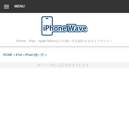
MENU
iPhone・iPad・Apple Watchなどの使い方を紹介するガイドサイト！
HOME
>
iPod
>
iPodの使い方
>
本ページ内には広告が含まれます