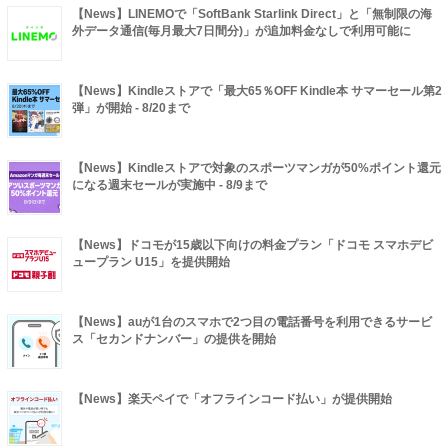
【News】LINEMOで「SoftBank Starlink Direct」と「無制限の海
外データ通信(毎月最大7日間分)」が追加料金なしで利用可能に
【News】Kindleストアで「最大65％OFF Kindle本 サマーセール第2
弾」が開始 - 8/20まで
【News】Kindleストアで対象のスポーツマンガが50%ポイント還元
になる週末セールが実施中 - 8/9まで
【News】ドコモが15歳以下向けの料金プラン「ドコモ スマホデビ
ュープラン U15」を提供開始
【News】auが1台のスマホで2つ目の電話番号を利用できるサービ
ス「セカンドナンバー」の提供を開始
【News】楽天ペイで「オフラインコード払い」が提供開始