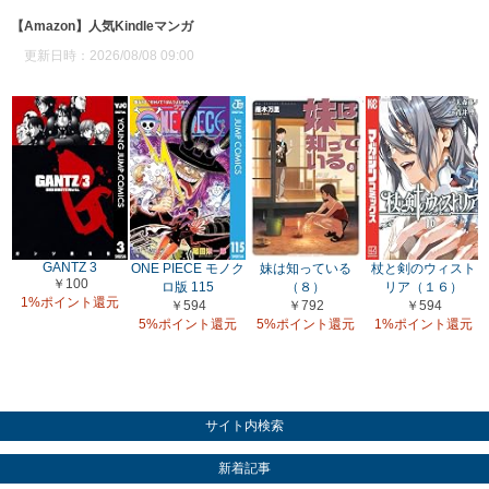
【Amazon】人気Kindleマンガ
更新日時：2026/08/08 09:00
GANTZ 3
ONE PIECE モノク
妹は知っている
杖と剣のウィスト
￥100
ロ版 115
（８）
リア（１６）
1%ポイント還元
￥594
￥792
￥594
5%ポイント還元
5%ポイント還元
1%ポイント還元
サイト内検索
新着記事