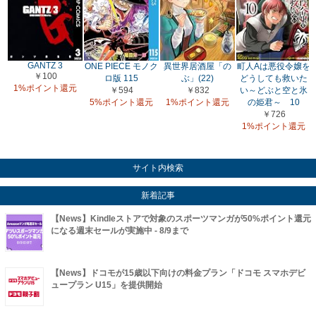
GANTZ 3
ONE PIECE モノク
異世界居酒屋「の
町人Aは悪役令嬢を
￥100
ロ版 115
ぶ」(22)
どうしても救いた
1%ポイント還元
￥594
￥832
い～どぶと空と氷
5%ポイント還元
1%ポイント還元
の姫君～ 10
￥726
1%ポイント還元
サイト内検索
新着記事
【News】Kindleストアで対象のスポーツマンガが50%ポイント還元
になる週末セールが実施中 - 8/9まで
【News】ドコモが15歳以下向けの料金プラン「ドコモ スマホデビ
ュープラン U15」を提供開始