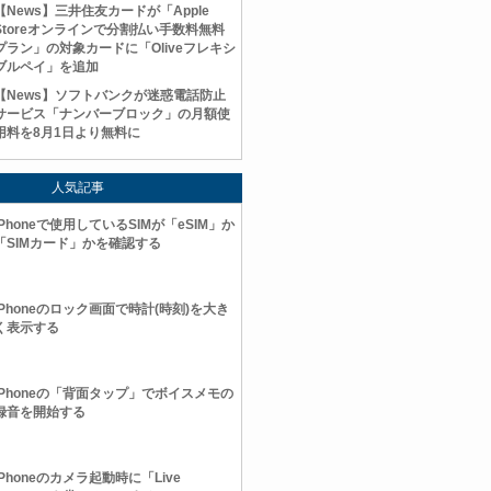
【News】三井住友カードが「Apple
Storeオンラインで分割払い手数料無料
プラン」の対象カードに「Oliveフレキシ
ブルペイ」を追加
【News】ソフトバンクが迷惑電話防止
サービス「ナンバーブロック」の月額使
用料を8月1日より無料に
人気記事
iPhoneで使用しているSIMが「eSIM」か
「SIMカード」かを確認する
iPhoneのロック画面で時計(時刻)を大き
く表示する
iPhoneの「背面タップ」でボイスメモの
録音を開始する
iPhoneのカメラ起動時に「Live