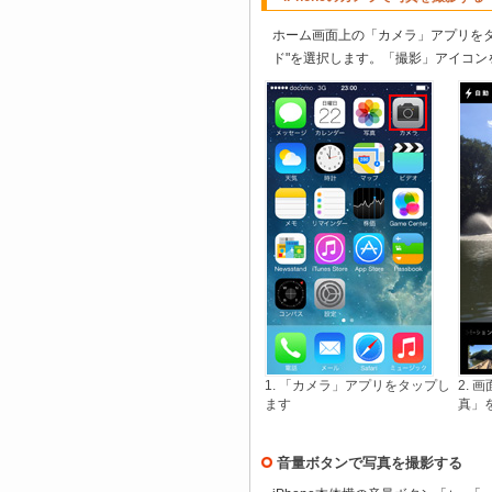
ホーム画面上の「カメラ」アプリを
ド"を選択します。「撮影」アイコ
1. 「カメラ」アプリをタップし
2.
ます
真」
音量ボタンで写真を撮影する