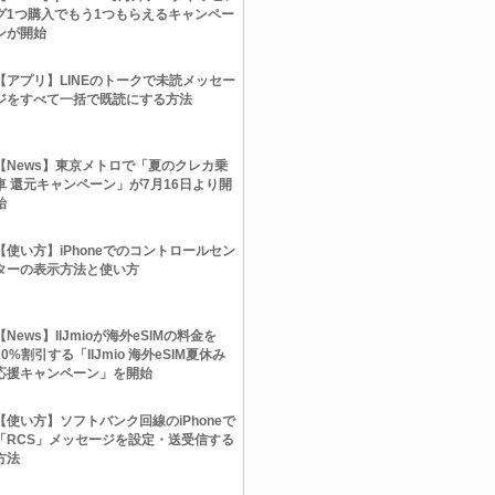
グ1つ購入でもう1つもらえるキャンペー
ンが開始
【アプリ】LINEのトークで未読メッセー
ジをすべて一括で既読にする方法
【News】東京メトロで「夏のクレカ乗
車 還元キャンペーン」が7月16日より開
始
【使い方】iPhoneでのコントロールセン
ターの表示方法と使い方
【News】IIJmioが海外eSIMの料金を
20%割引する「IIJmio 海外eSIM夏休み
応援キャンペーン」を開始
【使い方】ソフトバンク回線のiPhoneで
「RCS」メッセージを設定・送受信する
方法