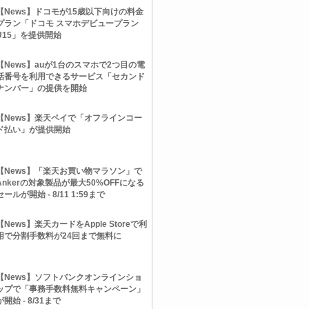
【News】ドコモが15歳以下向けの料金
プラン「ドコモ スマホデビュープラン
U15」を提供開始
【News】auが1台のスマホで2つ目の電
話番号を利用できるサービス「セカンド
ナンバー」の提供を開始
【News】楽天ペイで「オフラインコー
ド払い」が提供開始
【News】「楽天お買い物マラソン」で
Ankerの対象製品が最大50%OFFになる
セールが開始 - 8/11 1:59まで
【News】楽天カードをApple Storeで利
用で分割手数料が24回まで無料に
【News】ソフトバンクオンラインショ
ップで「事務手数料無料キャンペーン」
が開始 - 8/31まで