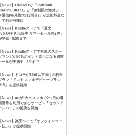
【News】LINEMOで「SoftBank
Starlink Direct」と「無制限の海外デー
タ通信(毎月最大7日間分)」が追加料金な
しで利用可能に
【News】Kindleストアで「最大
65％OFF Kindle本 サマーセール第2弾」
が開始 - 8/20まで
【News】Kindleストアで対象のスポー
ツマンガが50%ポイント還元になる週末
セールが実施中 - 8/9まで
【News】ドコモが15歳以下向けの料金
プラン「ドコモ スマホデビュープラン
U15」を提供開始
【News】auが1台のスマホで2つ目の電
話番号を利用できるサービス「セカンド
ナンバー」の提供を開始
【News】楽天ペイで「オフラインコー
ド払い」が提供開始