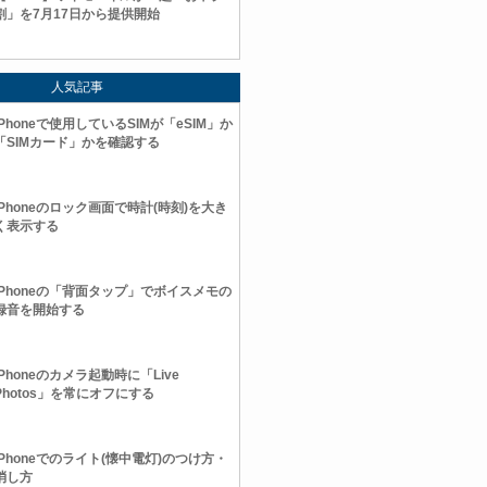
割」を7月17日から提供開始
人気記事
iPhoneで使用しているSIMが「eSIM」か
「SIMカード」かを確認する
iPhoneのロック画面で時計(時刻)を大き
く表示する
iPhoneの「背面タップ」でボイスメモの
録音を開始する
iPhoneのカメラ起動時に「Live
Photos」を常にオフにする
iPhoneでのライト(懐中電灯)のつけ方・
消し方