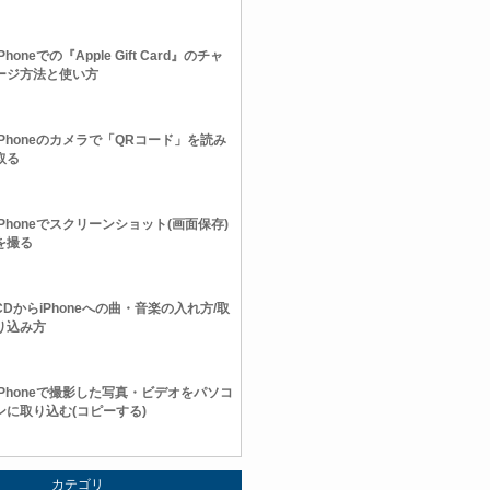
iPhoneでの『Apple Gift Card』のチャ
ージ方法と使い方
iPhoneのカメラで「QRコード」を読み
取る
iPhoneでスクリーンショット(画面保存)
を撮る
CDからiPhoneへの曲・音楽の入れ方/取
り込み方
iPhoneで撮影した写真・ビデオをパソコ
ンに取り込む(コピーする)
カテゴリ