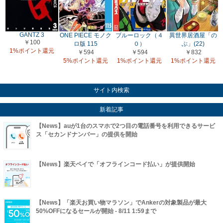
GANTZ 3
ONE PIECE モノク
ブルーロック（４
異世界居酒屋「の
￥100
ロ版 115
０）
ぶ」(22)
1%ポイント還元
￥594
￥594
￥832
5%ポイント還元
1%ポイント還元
1%ポイント還元
サイト内検索
新着記事
【News】auが1台のスマホで2つ目の電話番号を利用できるサービ
ス「セカンドナンバー」の提供を開始
【News】楽天ペイで「オフラインコード払い」が提供開始
【News】「楽天お買い物マラソン」でAnkerの対象製品が最大
50%OFFになるセールが開始 - 8/11 1:59まで