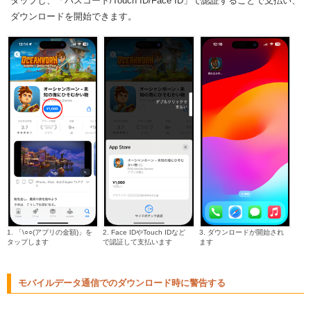
タップし、「パスコード/Touch ID/Face ID」で認証することで支払い、
ダウンロードを開始できます。
1. 「\○○(アプリの金額)」を
2. Face IDやTouch IDなど
3. ダウンロードが開始され
タップします
で認証して支払います
ます
モバイルデータ通信でのダウンロード時に警告する