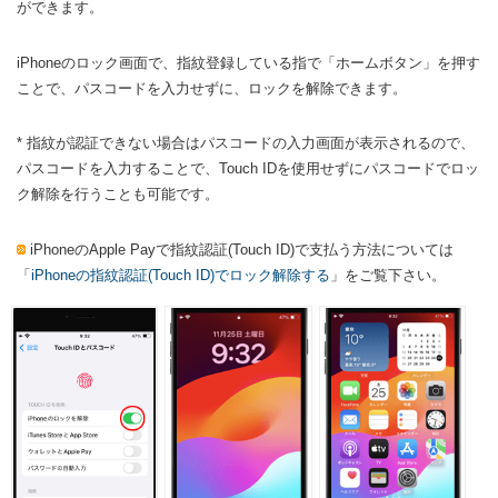
ができます。
iPhoneのロック画面で、指紋登録している指で「ホームボタン」を押す
ことで、パスコードを入力せずに、ロックを解除できます。
* 指紋が認証できない場合はパスコードの入力画面が表示されるので、
パスコードを入力することで、Touch IDを使用せずにパスコードでロッ
ク解除を行うことも可能です。
iPhoneのApple Payで指紋認証(Touch ID)で支払う方法については
「
iPhoneの指紋認証(Touch ID)でロック解除する
」をご覧下さい。