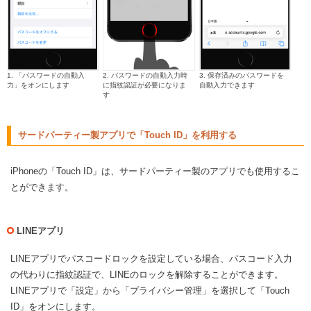
1. 「パスワードの自動入
2. パスワードの自動入力時
3. 保存済みのパスワードを
力」をオンにします
に指紋認証が必要になりま
自動入力できます
す
サードパーティー製アプリで「Touch ID」を利用する
iPhoneの「Touch ID」は、サードパーティー製のアプリでも使用するこ
とができます。
LINEアプリ
LINEアプリでパスコードロックを設定している場合、パスコード入力
の代わりに指紋認証で、LINEのロックを解除することができます。
LINEアプリで「設定」から「プライバシー管理」を選択して「Touch
ID」をオンにします。