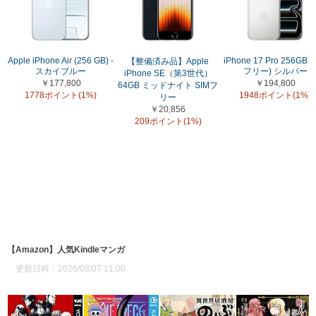
Apple iPhone Air (256 GB) -
iPhone 17 Pro 256GB (
【整備済み品】Apple
スカイブルー
フリー) シルバー
iPhone SE（第3世代）
￥177,800
￥194,800
64GB ミッドナイト SIMフ
1778ポイント(1%)
1948ポイント(1%)
リー
￥20,856
209ポイント(1%)
【Amazon】人気Kindleマンガ
更新日時：2026/08/07 11:00