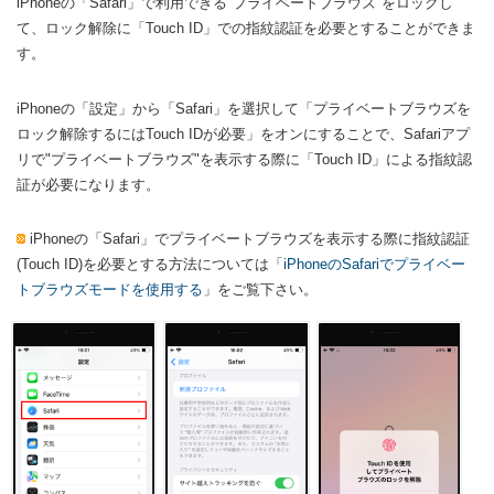
iPhoneの「Safari」で利用できる"プライベートブラウズ"をロックし
て、ロック解除に「Touch ID」での指紋認証を必要とすることができま
す。
iPhoneの「設定」から「Safari」を選択して「プライベートブラウズを
ロック解除するにはTouch IDが必要」をオンにすることで、Safariアプ
リで"プライベートブラウズ"を表示する際に「Touch ID」による指紋認
証が必要になります。
iPhoneの「Safari」でプライベートブラウズを表示する際に指紋認証
(Touch ID)を必要とする方法については「
iPhoneのSafariでプライベー
トブラウズモードを使用する
」をご覧下さい。