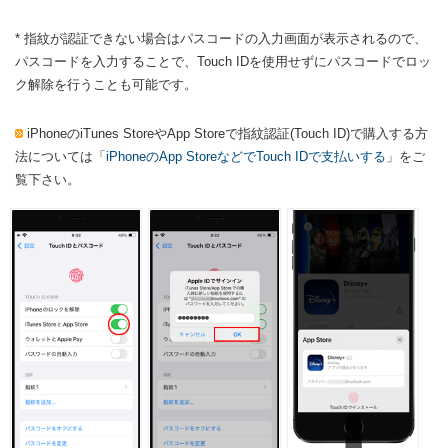
* 指紋が認証できない場合はパスコードの入力画面が表示されるので、
パスコードを入力することで、Touch IDを使用せずにパスコードでロッ
ク解除を行うことも可能です。
iPhoneのiTunes StoreやApp Storeで指紋認証(Touch ID)で購入する方
法については「
iPhoneのApp StoreなどでTouch IDで支払いする
」をご
覧下さい。