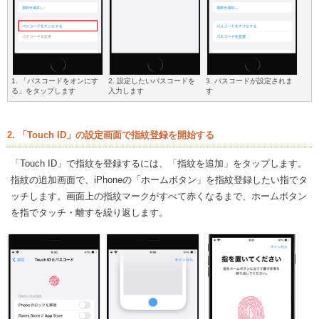
1.
「パスコードをオンにす
2. 設定したいパスコードを
3. パスコードが設定されま
る」をタップします
入力します
す
2. 「Touch ID」の設定画面で指紋登録を開始する
「Touch ID」で指紋を登録するには、「指紋を追加」をタップします。
指紋の追加画面で、iPhoneの「ホームボタン」を指紋登録したい指でタ
ッチします。画面上の指紋マークがすべて赤くなるまで、ホームボタン
を指でタッチ・離すを繰り返します。