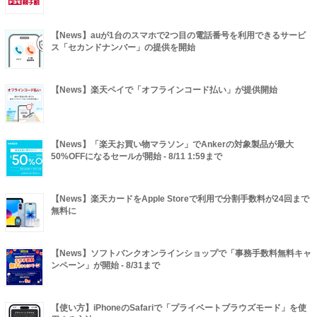
【News】auが1台のスマホで2つ目の電話番号を利用できるサービ
ス「セカンドナンバー」の提供を開始
【News】楽天ペイで「オフラインコード払い」が提供開始
【News】「楽天お買い物マラソン」でAnkerの対象製品が最大
50%OFFになるセールが開始 - 8/11 1:59まで
【News】楽天カードをApple Storeで利用で分割手数料が24回まで
無料に
【News】ソフトバンクオンラインショップで「事務手数料無料キャ
ンペーン」が開始 - 8/31まで
【使い方】iPhoneのSafariで「プライベートブラウズモード」を使