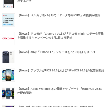
用する方法
【News】メルカリモバイルで「データ専用eSIM」の提供が開始
【News】ドコモが「ahamo」および「ドコモ mini」のデータ容量
を増量するキャンペーンを8月1日より開始
【News】auが「iPhone 17」シリーズを7月31日より値上げ
【News】アップルが｢iOS 26.6｣および｢iPadOS 26.6｣の配信を開始
【News】Apple Watch向けの最新アップデート『watchOS 26.6』
が配信開始