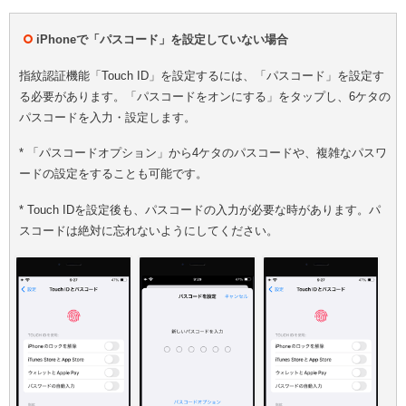
iPhoneで「パスコード」を設定していない場合
指紋認証機能「Touch ID」を設定するには、「パスコード」を設定す
る必要があります。「パスコードをオンにする」をタップし、6ケタの
パスコードを入力・設定します。
* 「パスコードオプション」から4ケタのパスコードや、複雑なパスワ
ードの設定をすることも可能です。
* Touch IDを設定後も、パスコードの入力が必要な時があります。パ
スコードは絶対に忘れないようにしてください。