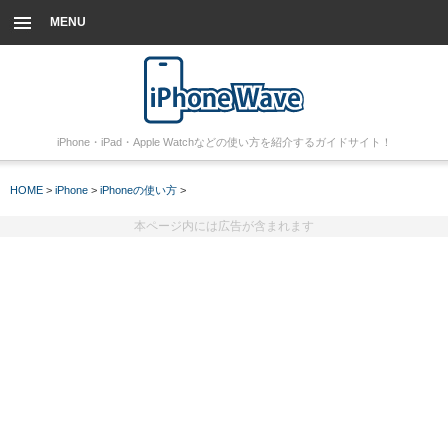
MENU
iPhone・iPad・Apple Watchなどの使い方を紹介するガイドサイト！
HOME
>
iPhone
>
iPhoneの使い方
>
本ページ内には広告が含まれます