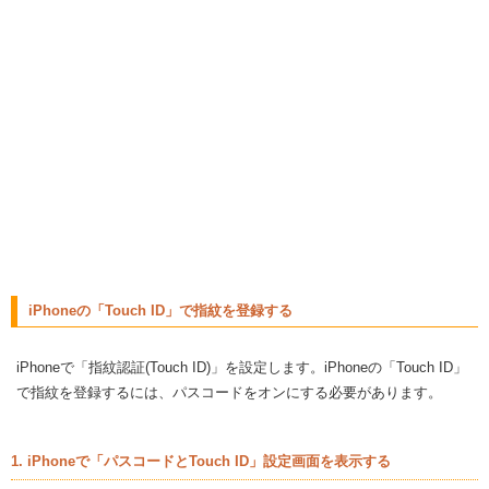
iPhoneの「Touch ID」で指紋を登録する
iPhoneで「指紋認証(Touch ID)」を設定します。iPhoneの「Touch ID」
で指紋を登録するには、パスコードをオンにする必要があります。
1. iPhoneで「パスコードとTouch ID」設定画面を表示する