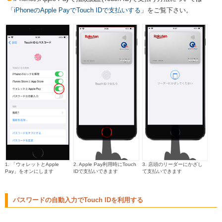
「
iPhoneのApple PayでTouch IDで支払いする
」をご覧下さい。
1. 「ウォレットとApple
2. Apple Pay利用時にTouch
3. 店頭のリーダーにかざし
Pay」をオンにします
IDで支払いできます
て支払いできます
パスワードの自動入力でTouch IDを利用する