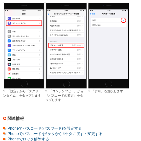
1. 「設定」から「スクリー
2. 「コンテンツと...」から
3. 「許可」を選択します
ンタイム」をタップします
「パスコードの変更」をタ
ップします
関連情報
iPhoneでパスコード(パスワード)を設定する
iPhoneでパスコードを6ケタから4ケタに戻す・変更する
iPhoneでロック解除する