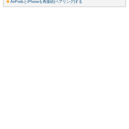
AirPodsとiPhoneを再接続(ペアリング)する