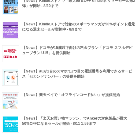
【News】Kindleストアで「最大65％OFF Kindle本 サマーセール第2
弾」が開始 - 8/20まで
【News】Kindleストアで対象のスポーツマンガが50%ポイント還元
になる週末セールが実施中 - 8/9まで
【News】ドコモが15歳以下向けの料金プラン「ドコモ スマホデビ
ュープラン U15」を提供開始
【News】auが1台のスマホで2つ目の電話番号を利用できるサービ
ス「セカンドナンバー」の提供を開始
【News】楽天ペイで「オフラインコード払い」が提供開始
【News】「楽天お買い物マラソン」でAnkerの対象製品が最大
50%OFFになるセールが開始 - 8/11 1:59まで