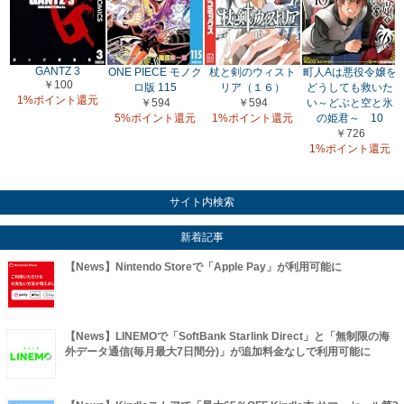
GANTZ 3
ONE PIECE モノク
杖と剣のウィスト
町人Aは悪役令嬢を
￥100
ロ版 115
リア（１６）
どうしても救いた
1%ポイント還元
￥594
￥594
い～どぶと空と氷
5%ポイント還元
1%ポイント還元
の姫君～ 10
￥726
1%ポイント還元
サイト内検索
新着記事
【News】Nintendo Storeで「Apple Pay」が利用可能に
【News】LINEMOで「SoftBank Starlink Direct」と「無制限の海
外データ通信(毎月最大7日間分)」が追加料金なしで利用可能に