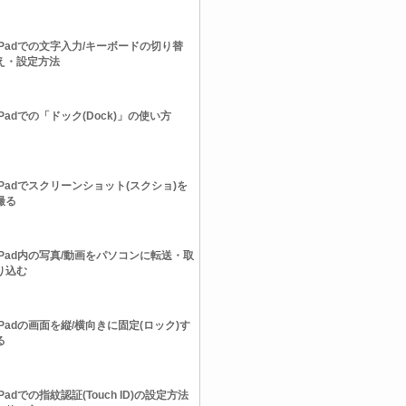
iPadでの文字入力/キーボードの切り替
え・設定方法
iPadでの「ドック(Dock)」の使い方
iPadでスクリーンショット(スクショ)を
撮る
iPad内の写真/動画をパソコンに転送・取
り込む
iPadの画面を縦/横向きに固定(ロック)す
る
iPadでの指紋認証(Touch ID)の設定方法