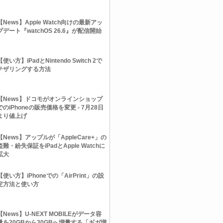
【News】Apple Watch向けの最新アッ
プデート『watchOS 26.6』が配信開始
【使い方】iPadとNintendo Switch 2で
テザリングする方法
【News】ドコモがオンラインショップ
でのiPhoneの販売価格を変更 - 7月28日
より値上げ
【News】アップルが「AppleCare+」の
盗難・紛失保証をiPadとApple Watchに
拡大
【使い方】iPhoneでの「AirPrint」の設
定方法と使い方
【News】U-NEXT MOBILEがデータ容
量を20GBから30GBへ増量する「ギガ増