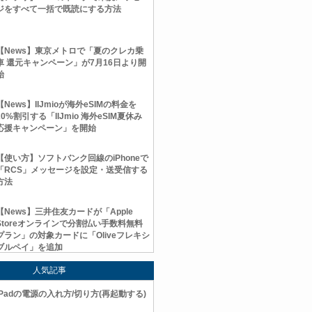
ジをすべて一括で既読にする方法
【News】東京メトロで「夏のクレカ乗
車 還元キャンペーン」が7月16日より開
始
【News】IIJmioが海外eSIMの料金を
20%割引する「IIJmio 海外eSIM夏休み
応援キャンペーン」を開始
【使い方】ソフトバンク回線のiPhoneで
「RCS」メッセージを設定・送受信する
方法
【News】三井住友カードが「Apple
Storeオンラインで分割払い手数料無料
プラン」の対象カードに「Oliveフレキシ
ブルペイ」を追加
人気記事
iPadの電源の入れ方/切り方(再起動する)