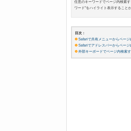
任意のキーワードでページ内検索す
ワード"をハイライト表示すること
目次：
Safariで共有メニューからペー
Safariでアドレスバーからペー
外部キーボードでページ内検索す