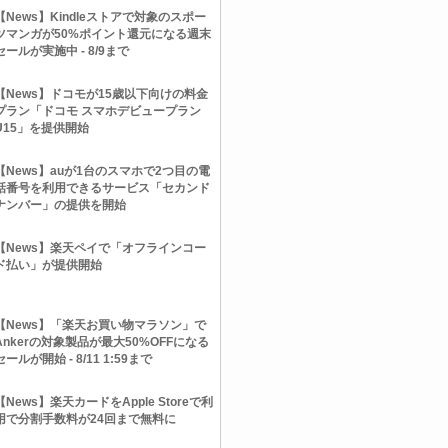
【News】Kindleストアで対象のスポー
ツマンガが50%ポイント還元になる週末
セールが実施中 - 8/9まで
【News】ドコモが15歳以下向けの料金
プラン「ドコモ スマホデビュープラン
U15」を提供開始
【News】auが1台のスマホで2つ目の電
話番号を利用できるサービス「セカンド
ナンバー」の提供を開始
【News】楽天ペイで「オフラインコー
ド払い」が提供開始
【News】「楽天お買い物マラソン」で
Ankerの対象製品が最大50%OFFになる
セールが開始 - 8/11 1:59まで
【News】楽天カードをApple Storeで利
用で分割手数料が24回まで無料に