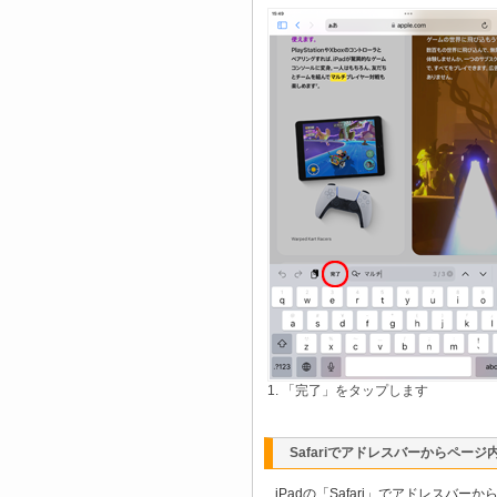
1. 「完了」をタップします
Safariでアドレスバーからページ
iPadの「Safari」でアドレスバ