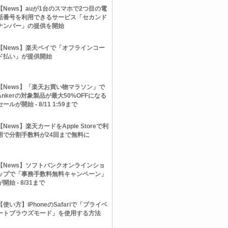
【News】auが1台のスマホで2つ目の電
話番号を利用できるサービス「セカンド
ナンバー」の提供を開始
【News】楽天ペイで「オフラインコー
ド払い」が提供開始
【News】「楽天お買い物マラソン」で
Ankerの対象製品が最大50%OFFになる
セールが開始 - 8/11 1:59まで
【News】楽天カードをApple Storeで利
用で分割手数料が24回まで無料に
【News】ソフトバンクオンラインショ
ップで「事務手数料無料キャンペーン」
が開始 - 8/31まで
【使い方】iPhoneのSafariで「プライベ
ートブラウズモード」を使用する方法