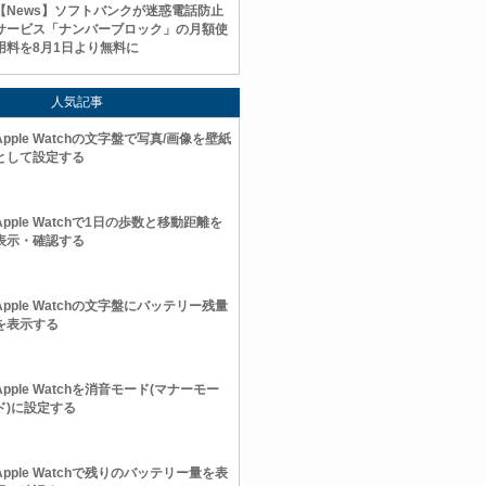
【News】ソフトバンクが迷惑電話防止
サービス「ナンバーブロック」の月額使
用料を8月1日より無料に
人気記事
Apple Watchの文字盤で写真/画像を壁紙
として設定する
Apple Watchで1日の歩数と移動距離を
表示・確認する
Apple Watchの文字盤にバッテリー残量
を表示する
Apple Watchを消音モード(マナーモー
ド)に設定する
Apple Watchで残りのバッテリー量を表