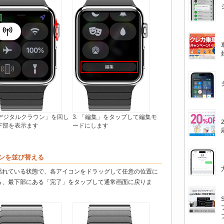
 「デジタルクラウン」を回し
3. 「編集」をタップして編集モ
下部を表示ます
ードにします
コンを並び替える
揺れている状態で、各アイコンをドラッグして任意の位置に
ら、最下部にある「完了」をタップして通常画面に戻りま