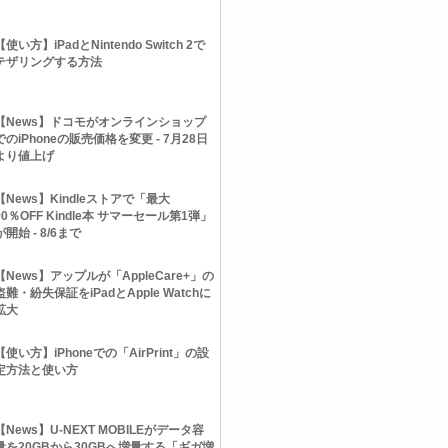
【使い方】iPadとNintendo Switch 2で
テザリングする方法
【News】ドコモがオンラインショップ
でのiPhoneの販売価格を変更 - 7月28日
より値上げ
【News】Kindleストアで「最大
90％OFF Kindle本 サマーセール第1弾」
が開始 - 8/6まで
【News】アップルが「AppleCare+」の
盗難・紛失保証をiPadとApple Watchに
拡大
【使い方】iPhoneでの「AirPrint」の設
定方法と使い方
【News】U-NEXT MOBILEがデータ容
量を20GBから30GBへ増量する「ギガ増