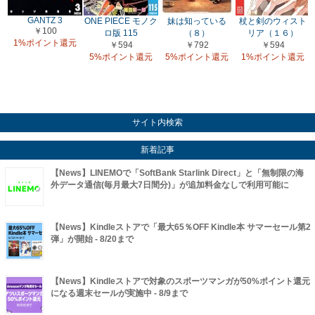
GANTZ 3
ONE PIECE モノク
妹は知っている
杖と剣のウィスト
￥100
ロ版 115
（８）
リア（１６）
1%ポイント還元
￥594
￥792
￥594
5%ポイント還元
5%ポイント還元
1%ポイント還元
サイト内検索
新着記事
【News】LINEMOで「SoftBank Starlink Direct」と「無制限の海
外データ通信(毎月最大7日間分)」が追加料金なしで利用可能に
【News】Kindleストアで「最大65％OFF Kindle本 サマーセール第2
弾」が開始 - 8/20まで
【News】Kindleストアで対象のスポーツマンガが50%ポイント還元
になる週末セールが実施中 - 8/9まで