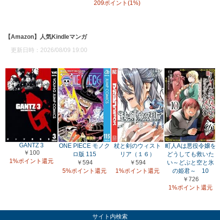
209ポイント(1%)
【Amazon】人気Kindleマンガ
更新日時：2026/08/09 19:00
GANTZ 3
ONE PIECE モノク
杖と剣のウィスト
町人Aは悪役令嬢を
￥100
ロ版 115
リア（１６）
どうしても救いた
1%ポイント還元
￥594
￥594
い～どぶと空と氷
5%ポイント還元
1%ポイント還元
の姫君～ 10
￥726
1%ポイント還元
サイト内検索