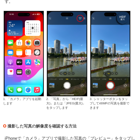
す。
1. 「カメラ」アプリを起動
2. 「写真」から「HEIF(最
3. シャッターボタンをタッ
します
大)」または「JPEG(最大)」
プして48MPの写真を撮影で
をタップします
きます
撮影した写真の解像度を確認する方法
iPhoneで「カメラ」アプリで撮影した写真の「プレビュー」をタップし