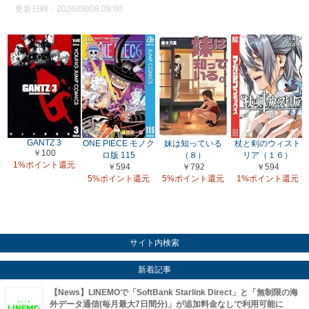
更新日時：2026/08/08 09:00
GANTZ 3
ONE PIECE モノク
妹は知っている
杖と剣のウィスト
￥100
ロ版 115
（８）
リア（１６）
1%ポイント還元
￥594
￥792
￥594
5%ポイント還元
5%ポイント還元
1%ポイント還元
サイト内検索
新着記事
【News】LINEMOで「SoftBank Starlink Direct」と「無制限の海
外データ通信(毎月最大7日間分)」が追加料金なしで利用可能に