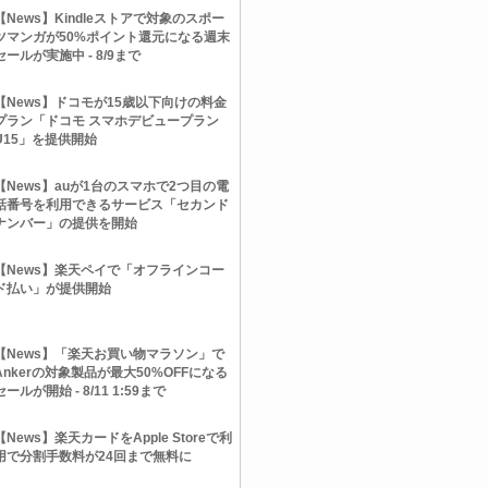
【News】Kindleストアで対象のスポー
ツマンガが50%ポイント還元になる週末
セールが実施中 - 8/9まで
【News】ドコモが15歳以下向けの料金
プラン「ドコモ スマホデビュープラン
U15」を提供開始
【News】auが1台のスマホで2つ目の電
話番号を利用できるサービス「セカンド
ナンバー」の提供を開始
【News】楽天ペイで「オフラインコー
ド払い」が提供開始
【News】「楽天お買い物マラソン」で
Ankerの対象製品が最大50%OFFになる
セールが開始 - 8/11 1:59まで
【News】楽天カードをApple Storeで利
用で分割手数料が24回まで無料に