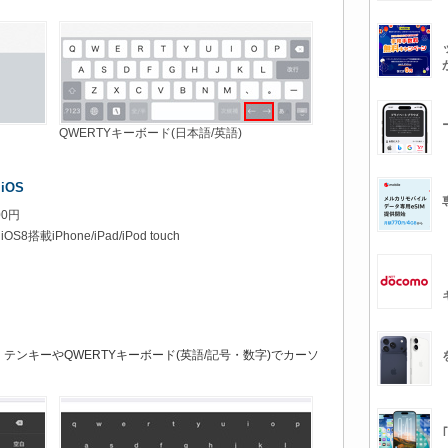
QWERTYキーボード(日本語/英語)
 iOS
00円
8搭載iPhone/iPad/iPod touch
ンキーやQWERTYキーボード(英語/記号・数字)でカーソ