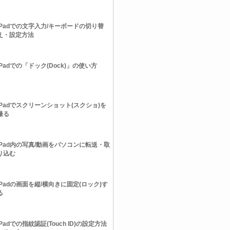
iPadでの文字入力/キーボードの切り替
え・設定方法
iPadでの「ドック(Dock)」の使い方
iPadでスクリーンショット(スクショ)を
撮る
iPad内の写真/動画をパソコンに転送・取
り込む
iPadの画面を縦/横向きに固定(ロック)す
る
iPadでの指紋認証(Touch ID)の設定方法