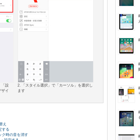
し、「設
2. 「スタイル選択」で「カーソル」を選択し
デザイ
ます
替え
定する
ロック時の音を消す