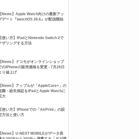
【News】Apple Watch向けの最新アッ
プデート『watchOS 26.6』が配信開始
【使い方】iPadとNintendo Switch 2で
テザリングする方法
【News】ドコモがオンラインショップ
でのiPhoneの販売価格を変更 - 7月28日
より値上げ
【News】アップルが「AppleCare+」の
盗難・紛失保証をiPadとApple Watchに
拡大
【使い方】iPhoneでの「AirPrint」の設
定方法と使い方
【News】U-NEXT MOBILEがデータ容
量を20GBから30GBへ増量する「ギガ増