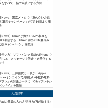
ジをすべて一括で既読にする方法
【News】東京メトロで「夏のクレカ乗
車 還元キャンペーン」が7月16日より開
始
【News】IIJmioが海外eSIMの料金を
20%割引する「IIJmio 海外eSIM夏休み
応援キャンペーン」を開始
【使い方】ソフトバンク回線のiPhoneで
「RCS」メッセージを設定・送受信する
方法
【News】三井住友カードが「Apple
Storeオンラインで分割払い手数料無料
プラン」の対象カードに「Oliveフレキシ
ブルペイ」を追加
人気記事
iPadの電源の入れ方/切り方(再起動する)