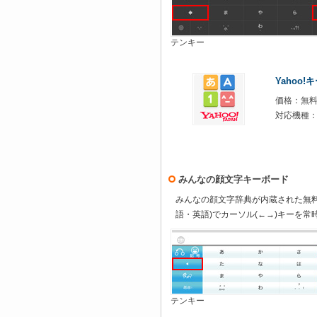
テンキー
Yahoo!
価格：無
対応機種：iOS
みんなの顔文字キーボード
みんなの顔文字辞典が内蔵された無料
語・英語)でカーソル(←→)キーを常
テンキー