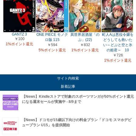
GANTZ 3
ONE PIECE モノク
異世界居酒屋「の
町人Aは悪役令嬢を
￥100
ロ版 115
ぶ」(22)
どうしても救いた
1%ポイント還元
￥594
￥832
い～どぶと空と氷
5%ポイント還元
1%ポイント還元
の姫君～ 10
￥726
1%ポイント還元
サイト内検索
新着記事
【News】Kindleストアで対象のスポーツマンガが50%ポイント還元
になる週末セールが実施中 - 8/9まで
【News】ドコモが15歳以下向けの料金プラン「ドコモ スマホデビ
ュープラン U15」を提供開始