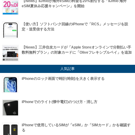
【News】IIJmioが海外eSIMの料金を20%割引する「IIJmio 海外
eSIM夏休み応援キャンペーン」を開始
【使い方】ソフトバンク回線のiPhoneで「RCS」メッセージを設
定・送受信する方法
【News】三井住友カードが「Apple Storeオンラインで分割払い手
数料無料プラン」の対象カードに「Oliveフレキシブルペイ」を追加
人気記事
iPhoneのロック画面で時計(時刻)を大きく表示する
iPhoneでのライト(懐中電灯)のつけ方・消し方
iPhoneで使用しているSIMが「eSIM」か「SIMカード」かを確認す
る