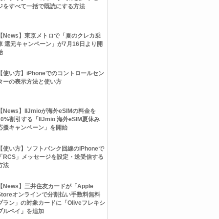
ジをすべて一括で既読にする方法
【News】東京メトロで「夏のクレカ乗
車 還元キャンペーン」が7月16日より開
始
【使い方】iPhoneでのコントロールセン
ターの表示方法と使い方
【News】IIJmioが海外eSIMの料金を
20%割引する「IIJmio 海外eSIM夏休み
応援キャンペーン」を開始
【使い方】ソフトバンク回線のiPhoneで
「RCS」メッセージを設定・送受信する
方法
【News】三井住友カードが「Apple
Storeオンラインで分割払い手数料無料
プラン」の対象カードに「Oliveフレキシ
ブルペイ」を追加