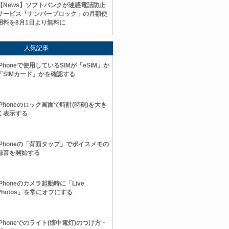
【News】ソフトバンクが迷惑電話防止
サービス「ナンバーブロック」の月額使
用料を8月1日より無料に
人気記事
iPhoneで使用しているSIMが「eSIM」か
「SIMカード」かを確認する
iPhoneのロック画面で時計(時刻)を大き
く表示する
iPhoneの「背面タップ」でボイスメモの
録音を開始する
iPhoneのカメラ起動時に「Live
Photos」を常にオフにする
iPhoneでのライト(懐中電灯)のつけ方・