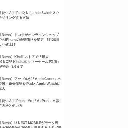
【使い方】iPadとNintendo Switch 2で
テザリングする方法
【News】ドコモがオンラインショップ
でのiPhoneの販売価格を変更 - 7月28日
より値上げ
【News】Kindleストアで「最大
90％OFF Kindle本 サマーセール第1弾」
が開始 - 8/6まで
【News】アップルが「AppleCare+」の
盗難・紛失保証をiPadとApple Watchに
拡大
【使い方】iPhoneでの「AirPrint」の設
定方法と使い方
【News】U-NEXT MOBILEがデータ容
量を20GBから30GBへ増量する「ギガ増