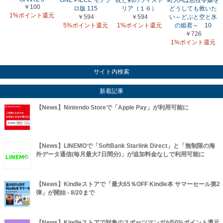
￥100
ロ版 115
リア（１６）
どうしても救いた
1%ポイント還元
￥594
￥594
い～どぶと空と氷
5%ポイント還元
1%ポイント還元
の姫君～ 10
￥726
1%ポイント還元
サイト内検索
新着記事
【News】Nintendo Storeで「Apple Pay」が利用可能に
【News】LINEMOで「SoftBank Starlink Direct」と「無制限の海
外データ通信(毎月最大7日間分)」が追加料金なしで利用可能に
【News】Kindleストアで「最大65％OFF Kindle本 サマーセール第2
弾」が開始 - 8/20まで
【News】Kindleストアで対象のスポーツマンガが50%ポイント還元