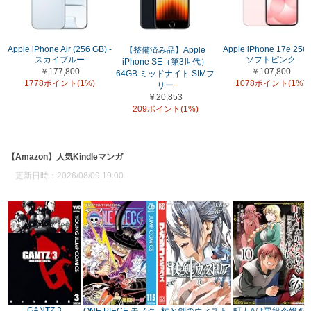
Apple iPhone Air (256 GB) -
Apple iPhone 17e 256
【整備済み品】Apple
スカイブルー
ソフトピンク
iPhone SE（第3世代）
￥177,800
￥107,800
64GB ミッドナイト SIMフ
1778ポイント(1%)
1078ポイント(1%)
リー
￥20,853
209ポイント(1%)
【Amazon】人気Kindleマンガ
更新日時：2026/08/09 19:00
GANTZ 3
ONE PIECE モノク
杖と剣のウィスト
町人Aは悪役令嬢を