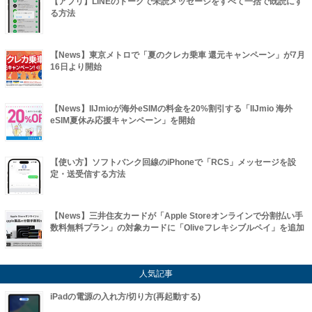
【アプリ】LINEのトークで未読メッセージをすべて一括で既読にす
る方法
【News】東京メトロで「夏のクレカ乗車 還元キャンペーン」が7月
16日より開始
【News】IIJmioが海外eSIMの料金を20%割引する「IIJmio 海外
eSIM夏休み応援キャンペーン」を開始
【使い方】ソフトバンク回線のiPhoneで「RCS」メッセージを設
定・送受信する方法
【News】三井住友カードが「Apple Storeオンラインで分割払い手
数料無料プラン」の対象カードに「Oliveフレキシブルペイ」を追加
人気記事
iPadの電源の入れ方/切り方(再起動する)