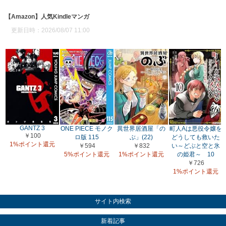
【Amazon】人気Kindleマンガ
更新日時：2026/08/07 11:00
GANTZ 3
ONE PIECE モノク
異世界居酒屋「の
町人Aは悪役令嬢を
￥100
ロ版 115
ぶ」(22)
どうしても救いた
1%ポイント還元
￥594
￥832
い～どぶと空と氷
5%ポイント還元
1%ポイント還元
の姫君～ 10
￥726
1%ポイント還元
サイト内検索
新着記事