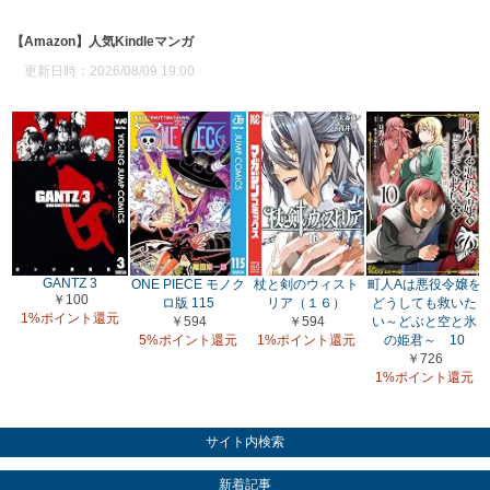
【Amazon】人気Kindleマンガ
更新日時：2026/08/09 19:00
GANTZ 3
ONE PIECE モノク
杖と剣のウィスト
町人Aは悪役令嬢を
￥100
ロ版 115
リア（１６）
どうしても救いた
1%ポイント還元
￥594
￥594
い～どぶと空と氷
5%ポイント還元
1%ポイント還元
の姫君～ 10
￥726
1%ポイント還元
サイト内検索
新着記事