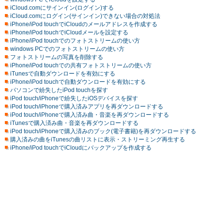
iCloud.comにサインイン(ログイン)する
iCloud.comにログイン(サインイン)できない場合の対処法
iPhone/iPod touchでiCloudのメールアドレスを作成する
iPhone/iPod touchでiCloudメールを設定する
iPhone/iPod touchでのフォトストリームの使い方
windows PCでのフォトストリームの使い方
フォトストリームの写真を削除する
iPhone/iPod touchでの共有フォトストリームの使い方
iTunesで自動ダウンロードを有効にする
iPhone/iPod touchで自動ダウンロードを有効にする
パソコンで紛失したiPod touchを探す
iPod touch/iPhoneで紛失したiOSデバイスを探す
iPod touch/iPhoneで購入済みアプリを再ダウンロードする
iPod touch/iPhoneで購入済み曲・音楽を再ダウンロードする
iTunesで購入済み曲・音楽を再ダウンロードする
iPod touch/iPhoneで購入済みのブック(電子書籍)を再ダウンロードする
購入済みの曲をiTunesの曲リストに表示・ストリーミング再生する
iPhone/iPod touchでiCloudにバックアップを作成する