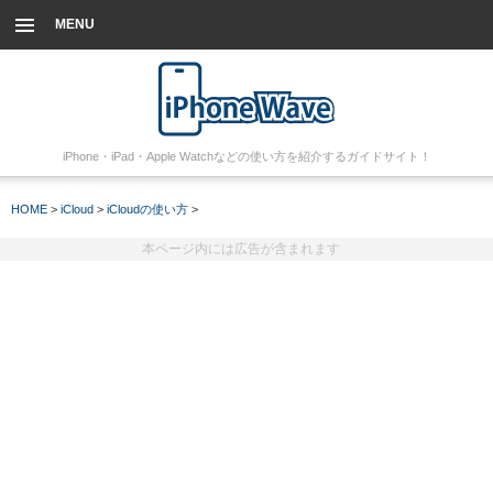
MENU
iPhone・iPad・Apple Watchなどの使い方を紹介するガイドサイト！
HOME
>
iCloud
>
iCloudの使い方
>
本ページ内には広告が含まれます