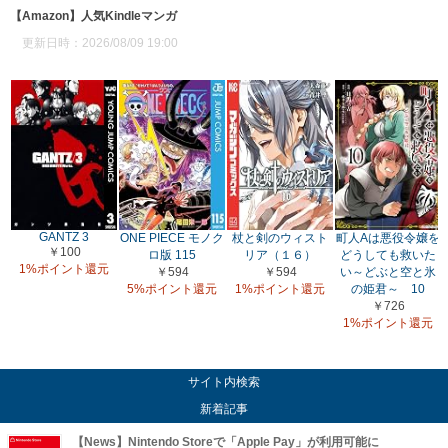
【Amazon】人気Kindleマンガ
更新日時：2026/08/09 19:00
GANTZ 3
ONE PIECE モノク
杖と剣のウィスト
町人Aは悪役令嬢を
￥100
ロ版 115
リア（１６）
どうしても救いた
1%ポイント還元
￥594
￥594
い～どぶと空と氷
5%ポイント還元
1%ポイント還元
の姫君～ 10
￥726
1%ポイント還元
サイト内検索
新着記事
【News】Nintendo Storeで「Apple Pay」が利用可能に