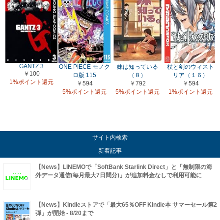
GANTZ 3
ONE PIECE モノク
妹は知っている
杖と剣のウィスト
￥100
ロ版 115
（８）
リア（１６）
1%ポイント還元
￥594
￥792
￥594
5%ポイント還元
5%ポイント還元
1%ポイント還元
サイト内検索
新着記事
【News】LINEMOで「SoftBank Starlink Direct」と「無制限の海
外データ通信(毎月最大7日間分)」が追加料金なしで利用可能に
【News】Kindleストアで「最大65％OFF Kindle本 サマーセール第2
弾」が開始 - 8/20まで