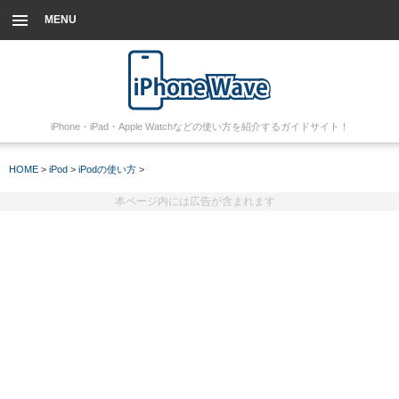
MENU
iPhone・iPad・Apple Watchなどの使い方を紹介するガイドサイト！
HOME
>
iPod
>
iPodの使い方
>
本ページ内には広告が含まれます