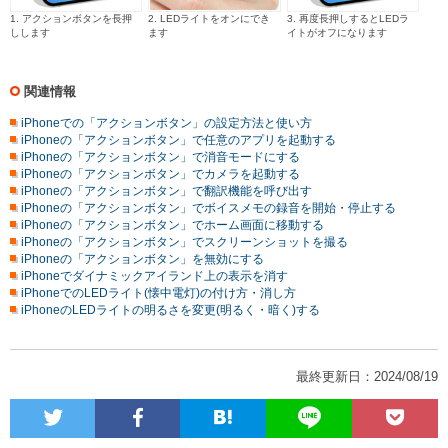
1. アクションボタンを長押
2. LEDライトをオンにでき
3. 再度長押しするとLEDラ
しします
ます
イトがオフになります
関連情報
iPhoneでの「アクションボタン」の設定方法と使い方
iPhoneの「アクションボタン」で任意のアプリを起動する
iPhoneの「アクションボタン」で消音モードにする
iPhoneの「アクションボタン」でカメラを起動する
iPhoneの「アクションボタン」で翻訳機能を呼び出す
iPhoneの「アクションボタン」でボイスメモの録音を開始・停止する
iPhoneの「アクションボタン」でホーム画面に移動する
iPhoneの「アクションボタン」でスクリーンショットを撮る
iPhoneの「アクションボタン」を無効にする
iPhoneでダイナミックアイランド上の表示を消す
iPhoneでのLEDライト(懐中電灯)の付け方・消し方
iPhoneのLEDライトの明るさを変更(明るく・暗く)する
最終更新日：2024/08/19