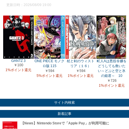
更新日時：2026/08/09 19:00
GANTZ 3
ONE PIECE モノク
杖と剣のウィスト
町人Aは悪役令嬢を
￥100
ロ版 115
リア（１６）
どうしても救いた
1%ポイント還元
￥594
￥594
い～どぶと空と氷
5%ポイント還元
1%ポイント還元
の姫君～ 10
￥726
1%ポイント還元
サイト内検索
新着記事
【News】Nintendo Storeで「Apple Pay」が利用可能に