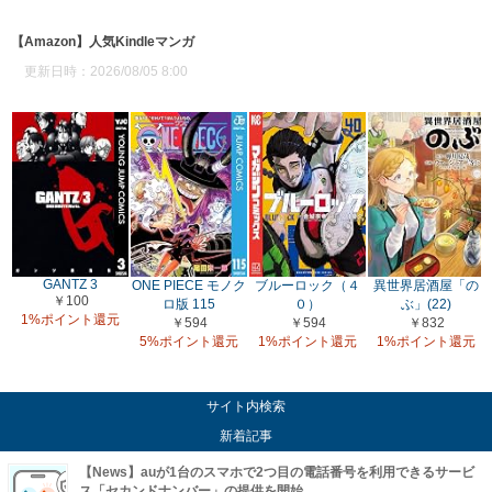
【Amazon】人気Kindleマンガ
更新日時：2026/08/05 8:00
GANTZ 3
ONE PIECE モノク
ブルーロック（４
異世界居酒屋「の
￥100
ロ版 115
０）
ぶ」(22)
1%ポイント還元
￥594
￥594
￥832
5%ポイント還元
1%ポイント還元
1%ポイント還元
サイト内検索
新着記事
【News】auが1台のスマホで2つ目の電話番号を利用できるサービ
ス「セカンドナンバー」の提供を開始