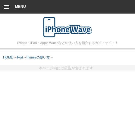
MENU
iPhone・iPad・Apple Watchなどの使い方を紹介するガイドサイト！
HOME
>
iPod
>
iTunesの使い方
>
本ページ内には広告が含まれます