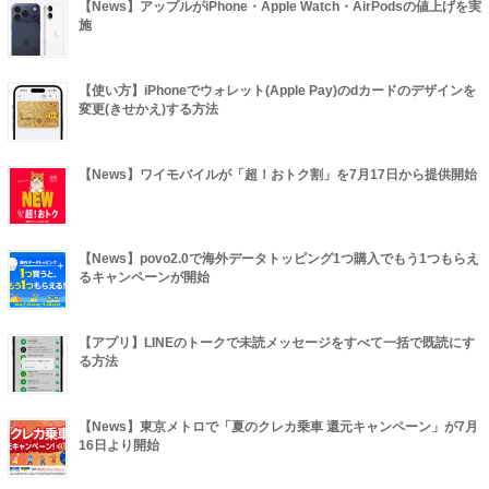
【News】アップルがiPhone・Apple Watch・AirPodsの値上げを実
施
【使い方】iPhoneでウォレット(Apple Pay)のdカードのデザインを
変更(きせかえ)する方法
【News】ワイモバイルが「超！おトク割」を7月17日から提供開始
【News】povo2.0で海外データトッピング1つ購入でもう1つもらえ
るキャンペーンが開始
【アプリ】LINEのトークで未読メッセージをすべて一括で既読にす
る方法
【News】東京メトロで「夏のクレカ乗車 還元キャンペーン」が7月
16日より開始