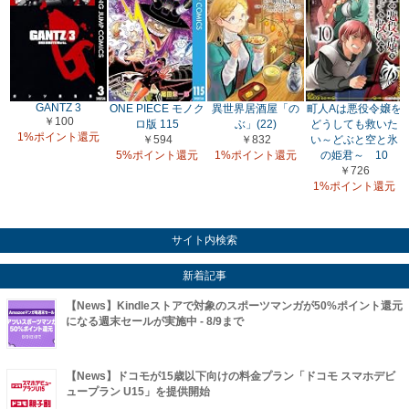
GANTZ 3
ONE PIECE モノク
異世界居酒屋「の
町人Aは悪役令嬢を
￥100
ロ版 115
ぶ」(22)
どうしても救いた
1%ポイント還元
￥594
￥832
い～どぶと空と氷
5%ポイント還元
1%ポイント還元
の姫君～ 10
￥726
1%ポイント還元
サイト内検索
新着記事
【News】Kindleストアで対象のスポーツマンガが50%ポイント還元
になる週末セールが実施中 - 8/9まで
【News】ドコモが15歳以下向けの料金プラン「ドコモ スマホデビ
ュープラン U15」を提供開始