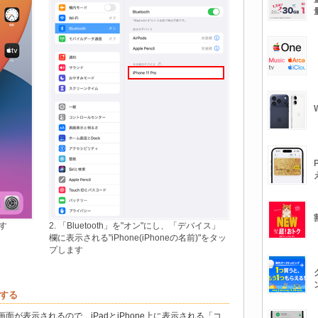
す
2. 「Bluetooth」を"オン"にし、「デバイス」
欄に表示される"iPhone(iPhoneの名前)"をタッ
プします
接続する
」画面が表示されるので、iPadとiPhone上に表示される「コ