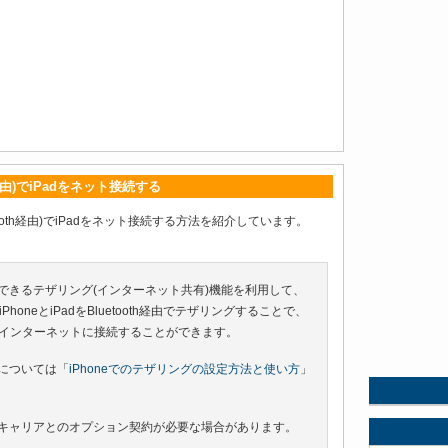
h経由)でiPadをネット接続する
etooth経由)でiPadをネット接続する方法を紹介しています。
eで利用できるテザリング(インターネット共有)機能を利用して、
honeとiPadをBluetooth経由でテザリングすることで、
となく、インターネットに接続することができます。
要については「
iPhoneでのテザリングの設定方法と使い方
」
には各キャリアとのオプション契約が必要な場合があります。