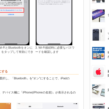
Wi-FiとBluetoothをオンに
3. Wi-Fi接続時に必要なパスワ
」をタップして有効にでき
ードを確認します
"にする
を選択し、「Bluetooth」を"オン"にすることで、iPadの
ると、デバイス欄に「iPhone(iPhoneの名前)」が表示されるの