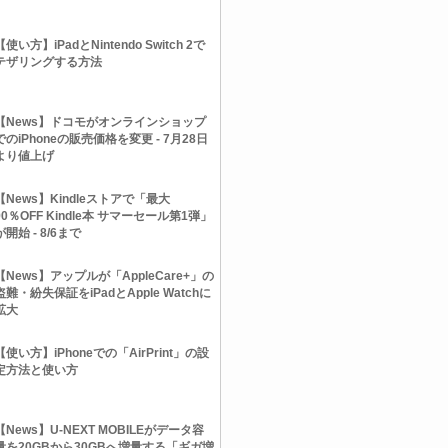
【使い方】iPadとNintendo Switch 2で
テザリングする方法
【News】ドコモがオンラインショップ
でのiPhoneの販売価格を変更 - 7月28日
より値上げ
【News】Kindleストアで「最大
90％OFF Kindle本 サマーセール第1弾」
が開始 - 8/6まで
【News】アップルが「AppleCare+」の
盗難・紛失保証をiPadとApple Watchに
拡大
【使い方】iPhoneでの「AirPrint」の設
定方法と使い方
【News】U-NEXT MOBILEがデータ容
量を20GBから30GBへ増量する「ギガ増