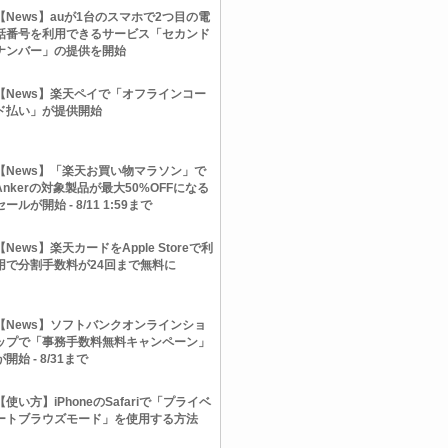
【News】auが1台のスマホで2つ目の電
話番号を利用できるサービス「セカンド
ナンバー」の提供を開始
【News】楽天ペイで「オフラインコー
ド払い」が提供開始
【News】「楽天お買い物マラソン」で
Ankerの対象製品が最大50%OFFになる
セールが開始 - 8/11 1:59まで
【News】楽天カードをApple Storeで利
用で分割手数料が24回まで無料に
【News】ソフトバンクオンラインショ
ップで「事務手数料無料キャンペーン」
が開始 - 8/31まで
【使い方】iPhoneのSafariで「プライベ
ートブラウズモード」を使用する方法