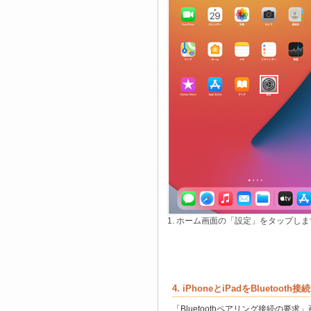
1. ホーム画面の「設定」をタップしま
4. iPhoneとiPadをBluetooth
「Bluetoothペアリング接続の要求