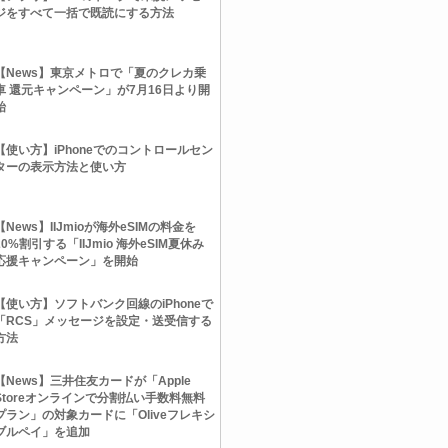
ジをすべて一括で既読にする方法
【News】東京メトロで「夏のクレカ乗
車 還元キャンペーン」が7月16日より開
始
【使い方】iPhoneでのコントロールセン
ターの表示方法と使い方
【News】IIJmioが海外eSIMの料金を
20%割引する「IIJmio 海外eSIM夏休み
応援キャンペーン」を開始
【使い方】ソフトバンク回線のiPhoneで
「RCS」メッセージを設定・送受信する
方法
【News】三井住友カードが「Apple
Storeオンラインで分割払い手数料無料
プラン」の対象カードに「Oliveフレキシ
ブルペイ」を追加