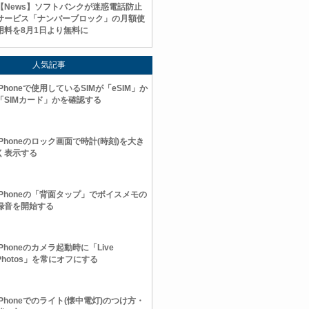
【News】ソフトバンクが迷惑電話防止
サービス「ナンバーブロック」の月額使
用料を8月1日より無料に
人気記事
iPhoneで使用しているSIMが「eSIM」か
「SIMカード」かを確認する
iPhoneのロック画面で時計(時刻)を大き
く表示する
iPhoneの「背面タップ」でボイスメモの
録音を開始する
iPhoneのカメラ起動時に「Live
Photos」を常にオフにする
iPhoneでのライト(懐中電灯)のつけ方・