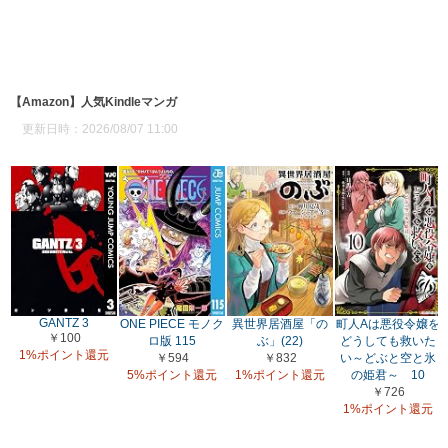
【Amazon】人気Kindleマンガ
更新日時：2026/08/07 11:00
GANTZ 3
ONE PIECE モノク
異世界居酒屋「の
町人Aは悪役令嬢を
￥100
ロ版 115
ぶ」(22)
どうしても救いた
1%ポイント還元
￥594
￥832
い～どぶと空と氷
5%ポイント還元
1%ポイント還元
の姫君～ 10
￥726
1%ポイント還元