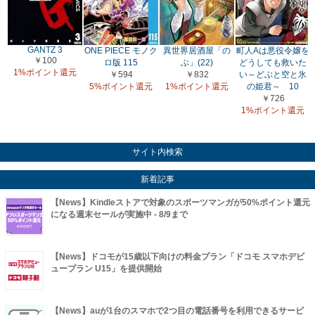
GANTZ 3
ONE PIECE モノク
異世界居酒屋「の
町人Aは悪役令嬢を
￥100
ロ版 115
ぶ」(22)
どうしても救いた
1%ポイント還元
￥594
￥832
い～どぶと空と氷
5%ポイント還元
1%ポイント還元
の姫君～ 10
￥726
1%ポイント還元
サイト内検索
新着記事
【News】Kindleストアで対象のスポーツマンガが50%ポイント還元
になる週末セールが実施中 - 8/9まで
【News】ドコモが15歳以下向けの料金プラン「ドコモ スマホデビ
ュープラン U15」を提供開始
【News】auが1台のスマホで2つ目の電話番号を利用できるサービ