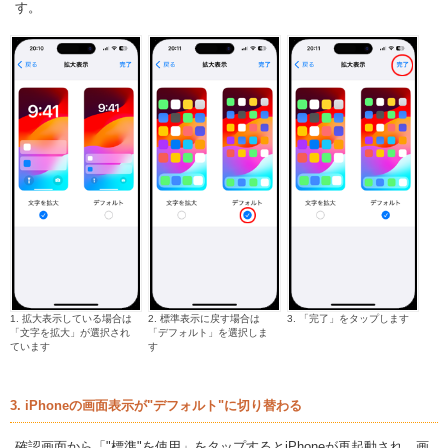
す。
1. 拡大表示している場合は
2. 標準表示に戻す場合は
3. 「完了」をタップします
「文字を拡大」が選択され
「デフォルト」を選択しま
ています
す
3. iPhoneの画面表示が"デフォルト"に切り替わる
確認画面から「"標準"を使用」をタップするとiPhoneが再起動され、画