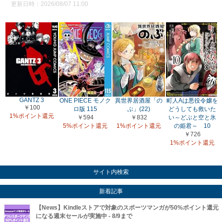
更新日時：2026/08/07 11:00
GANTZ 3
ONE PIECE モノク
異世界居酒屋「の
町人Aは悪役令嬢を
￥100
ロ版 115
ぶ」(22)
どうしても救いた
1%ポイント還元
￥594
￥832
い～どぶと空と氷
5%ポイント還元
1%ポイント還元
の姫君～ 10
￥726
1%ポイント還元
サイト内検索
新着記事
【News】Kindleストアで対象のスポーツマンガが50%ポイント還元
になる週末セールが実施中 - 8/9まで